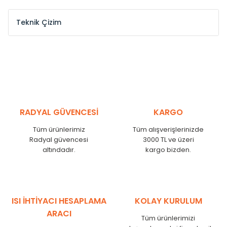
Teknik Çizim
Model /
Model
Yükseklik /
Height
Eksenl
Kodu /
Code
(mm)
(mm
YL
300
275
YL
375
350
YL
450
425
RADYAL GÜVENCESİ
KARGO
YL
525
500
Tüm ürünlerimiz
Tüm alışverişlerinizde
YL
600
575
Radyal güvencesi
3000 TL ve üzeri
altındadır.
kargo bizden.
YL
750
725
YL
825
800
YL
900
875
YL
1000
975
ISI İHTİYACI HESAPLAMA
KOLAY KURULUM
YL
1250
1225
ARACI
Tüm ürünlerimizi
YL
1500
1475