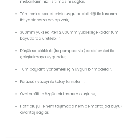
mekanların hızlı ısıtılmasını sağlar,
Tüm renk seçeneklerinin uygulanabilirliği ile tasarım
ihtiyaçlarınıza cevap verir,
300mm yükseklikten 2.000mm yüksekliğe kadar tüm
boyutlarda üretilebilir.
Düşük sıcaklıktaki (Isı pompası vb.) ısı sistemleri ile
çalıştırılmaya uygundur,
Tüm bağlantı yöntemleri için uygun bir modeldir,
Pürüzsüz yüzeyi ile kolay temizlenir,
Özel profili ile özgün bir tasarım oluşturur,
Hafif oluşu ile hem taşımada hem de montajda büyük
avantaj sağlar,