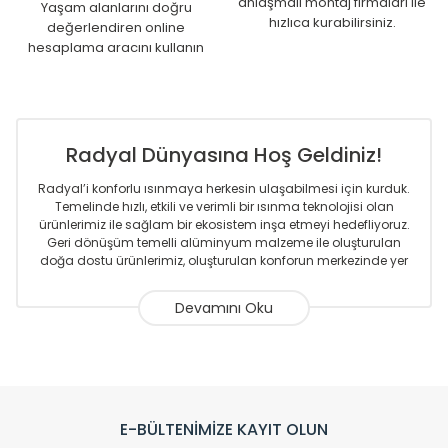
anlaşmalı montaj firmaları ile
Yaşam alanlarını doğru
hızlıca kurabilirsiniz.
değerlendiren online
hesaplama aracını kullanın
Radyal Dünyasına Hoş Geldiniz!
Radyal’i konforlu ısınmaya herkesin ulaşabilmesi için kurduk.
Temelinde hızlı, etkili ve verimli bir ısınma teknolojisi olan
ürünlerimiz ile sağlam bir ekosistem inşa etmeyi hedefliyoruz.
Geri dönüşüm temelli alüminyum malzeme ile oluşturulan
doğa dostu ürünlerimiz, oluşturulan konforun merkezinde yer
almaktadır.
Sizlere sunmakta olduğumuz Alüminyum Radyatör ve
Havlupanlar ile önce konforlu ısınmayı, sonrasında
mekânlarınız için tüm tasarım ihtiyaçlarınızı da karşılayacak
çözümleri üretmekteyiz. Son teknoloji ve robotik hatlarıyla
radyatör ve havlupan üretimi yapan Radyal, özellikle
mimarların ve tasarımcıların tercih ettiği bir marka olmaktan
gurur duymaktadır. Avrupa’ya yapmakta olduğu ihracat ile
E-BÜLTENİMİZE KAYIT OLUN
de ürünlerinde sadece tasarımın ön planda olmadığını aynı