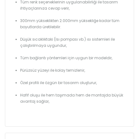
Tüm renk seçeneklerinin uygulanabilirliği ile tasarım
ihtiyaçlarınıza cevap verir,
300mm yükseklikten 2.000mm yüksekliğe kadar tüm
boyutlarda üretilebilir.
Düşük sıcaklıktaki (Isı pompası vb.) ısı sistemleri ile
çalıştırılmaya uygundur,
Tüm bağlantı yöntemleri için uygun bir modeldir,
Pürüzsüz yüzeyi ile kolay temizlenir,
Özel profili ile özgün bir tasarım oluşturur,
Hafif oluşu ile hem taşımada hem de montajda büyük
avantaj sağlar,