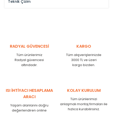
Teknik Çizim
Model /
Model
Yükseklik /
Height
Eksenl
Kodu /
Code
(mm)
(mm
YL
300
275
YL
375
350
YL
450
425
RADYAL GÜVENCESİ
KARGO
YL
525
500
Tüm ürünlerimiz
Tüm alışverişlerinizde
YL
600
575
Radyal güvencesi
3000 TL ve üzeri
altındadır.
kargo bizden.
YL
750
725
YL
825
800
YL
900
875
YL
1000
975
ISI İHTİYACI HESAPLAMA
KOLAY KURULUM
YL
1250
1225
ARACI
Tüm ürünlerimizi
YL
1500
1475
anlaşmalı montaj firmaları ile
Yaşam alanlarını doğru
hızlıca kurabilirsiniz.
değerlendiren online