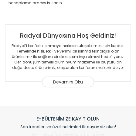
hesaplama aracını kullanın
Radyal Dünyasına Hoş Geldiniz!
Radyal’i konforlu ısınmaya herkesin ulaşabilmesi için kurduk.
Temelinde hızlı, etkili ve verimli bir ısınma teknolojisi olan
ürünlerimiz ile sağlam bir ekosistem inşa etmeyi hedefliyoruz.
Geri dönüşüm temelli alüminyum malzeme ile oluşturulan
doğa dostu ürünlerimiz, oluşturulan konforun merkezinde yer
almaktadır.
Sizlere sunmakta olduğumuz Alüminyum Radyatör ve
Havlupanlar ile önce konforlu ısınmayı, sonrasında
mekânlarınız için tüm tasarım ihtiyaçlarınızı da karşılayacak
çözümleri üretmekteyiz. Son teknoloji ve robotik hatlarıyla
radyatör ve havlupan üretimi yapan Radyal, özellikle
mimarların ve tasarımcıların tercih ettiği bir marka olmaktan
gurur duymaktadır. Avrupa’ya yapmakta olduğu ihracat ile
E-BÜLTENİMİZE KAYIT OLUN
de ürünlerinde sadece tasarımın ön planda olmadığını aynı
Son trendleri ve özel indirimleri ilk duyan siz olun!
zamanda kalite olarak ta en üst seviyede olduğunu
göstermiştir.