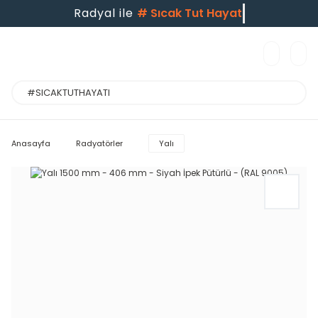
Radyal ile
#
Sıcak Tut Hayatı
Anasayfa
Radyatörler
Yalı