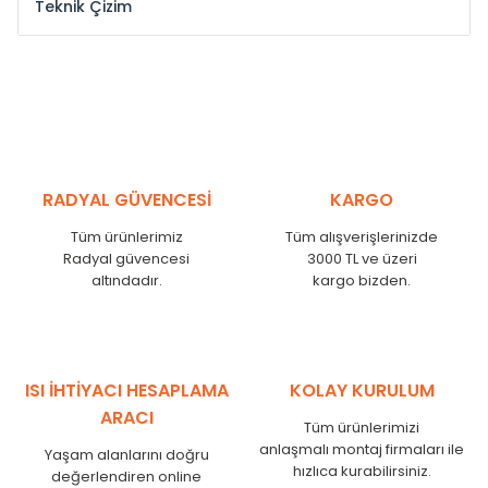
Teknik Çizim
Model /
Model
Yükseklik /
Height
Eksenl
Kodu /
Code
(mm)
(mm
YL
300
275
YL
375
350
YL
450
425
RADYAL GÜVENCESİ
KARGO
YL
525
500
Tüm ürünlerimiz
Tüm alışverişlerinizde
YL
600
575
Radyal güvencesi
3000 TL ve üzeri
altındadır.
kargo bizden.
YL
750
725
YL
825
800
YL
900
875
YL
1000
975
ISI İHTİYACI HESAPLAMA
KOLAY KURULUM
YL
1250
1225
ARACI
Tüm ürünlerimizi
YL
1500
1475
anlaşmalı montaj firmaları ile
Yaşam alanlarını doğru
hızlıca kurabilirsiniz.
değerlendiren online