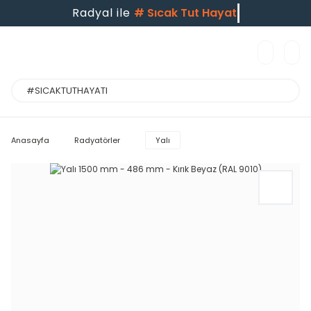
Radyal ile
#
Sıcak Tut Hayatı
Anasayfa
Radyatörler
Yalı