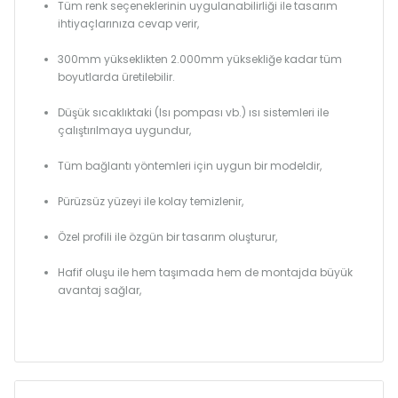
Tüm renk seçeneklerinin uygulanabilirliği ile tasarım
ihtiyaçlarınıza cevap verir,
300mm yükseklikten 2.000mm yüksekliğe kadar tüm
boyutlarda üretilebilir.
Düşük sıcaklıktaki (Isı pompası vb.) ısı sistemleri ile
çalıştırılmaya uygundur,
Tüm bağlantı yöntemleri için uygun bir modeldir,
Pürüzsüz yüzeyi ile kolay temizlenir,
Özel profili ile özgün bir tasarım oluşturur,
Hafif oluşu ile hem taşımada hem de montajda büyük
avantaj sağlar,