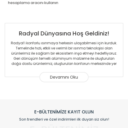
hesaplama aracını kullanın
Radyal Dünyasına Hoş Geldiniz!
Radyal’i konforlu ısınmaya herkesin ulaşabilmesi için kurduk.
Temelinde hızlı, etkili ve verimli bir ısınma teknolojisi olan
ürünlerimiz ile sağlam bir ekosistem inşa etmeyi hedefliyoruz.
Geri dönüşüm temelli alüminyum malzeme ile oluşturulan
doğa dostu ürünlerimiz, oluşturulan konforun merkezinde yer
almaktadır.
Sizlere sunmakta olduğumuz Alüminyum Radyatör ve
Havlupanlar ile önce konforlu ısınmayı, sonrasında
mekânlarınız için tüm tasarım ihtiyaçlarınızı da karşılayacak
çözümleri üretmekteyiz. Son teknoloji ve robotik hatlarıyla
radyatör ve havlupan üretimi yapan Radyal, özellikle
mimarların ve tasarımcıların tercih ettiği bir marka olmaktan
gurur duymaktadır. Avrupa’ya yapmakta olduğu ihracat ile
E-BÜLTENİMİZE KAYIT OLUN
de ürünlerinde sadece tasarımın ön planda olmadığını aynı
Son trendleri ve özel indirimleri ilk duyan siz olun!
zamanda kalite olarak ta en üst seviyede olduğunu
göstermiştir.