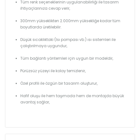
Tüm renk seçeneklerinin uygulanabilirliği ile tasarım
ihtiyaçlarınıza cevap verir,
300mm yükseklikten 2.000mm yüksekliğe kadar tüm
boyutlarda üretilebilir.
Düşük sıcaklıktaki (Isı pompası vb.) ısı sistemleri ile
çalıştırılmaya uygundur,
Tüm bağlantı yöntemleri için uygun bir modeldir,
Pürüzsüz yüzeyi ile kolay temizlenir,
Özel profili ile özgün bir tasarım oluşturur,
Hafif oluşu ile hem taşımada hem de montajda büyük
avantaj sağlar,