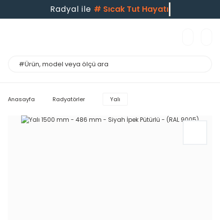
Radyal ile
#
Sıcak Tut Hayatı
Anasayfa
Radyatörler
Yalı