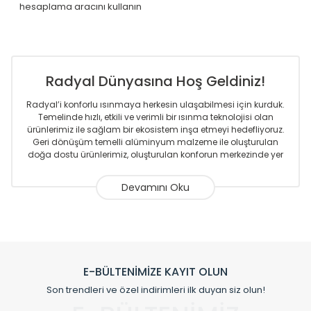
hesaplama aracını kullanın
Radyal Dünyasına Hoş Geldiniz!
Radyal’i konforlu ısınmaya herkesin ulaşabilmesi için kurduk.
Temelinde hızlı, etkili ve verimli bir ısınma teknolojisi olan
ürünlerimiz ile sağlam bir ekosistem inşa etmeyi hedefliyoruz.
Geri dönüşüm temelli alüminyum malzeme ile oluşturulan
doğa dostu ürünlerimiz, oluşturulan konforun merkezinde yer
almaktadır.
Sizlere sunmakta olduğumuz Alüminyum Radyatör ve
Havlupanlar ile önce konforlu ısınmayı, sonrasında
mekânlarınız için tüm tasarım ihtiyaçlarınızı da karşılayacak
çözümleri üretmekteyiz. Son teknoloji ve robotik hatlarıyla
radyatör ve havlupan üretimi yapan Radyal, özellikle
mimarların ve tasarımcıların tercih ettiği bir marka olmaktan
gurur duymaktadır. Avrupa’ya yapmakta olduğu ihracat ile
E-BÜLTENİMİZE KAYIT OLUN
de ürünlerinde sadece tasarımın ön planda olmadığını aynı
Son trendleri ve özel indirimleri ilk duyan siz olun!
zamanda kalite olarak ta en üst seviyede olduğunu
göstermiştir.