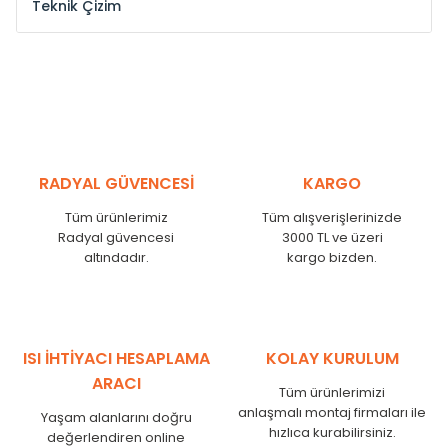
Teknik Çizim
Model /
Model
Yükseklik /
Height
Eksenl
Kodu /
Code
(mm)
(mm
YL
300
275
YL
375
350
YL
450
425
RADYAL GÜVENCESİ
KARGO
YL
525
500
Tüm ürünlerimiz
Tüm alışverişlerinizde
YL
600
575
Radyal güvencesi
3000 TL ve üzeri
altındadır.
kargo bizden.
YL
750
725
YL
825
800
YL
900
875
YL
1000
975
ISI İHTİYACI HESAPLAMA
KOLAY KURULUM
YL
1250
1225
ARACI
Tüm ürünlerimizi
YL
1500
1475
anlaşmalı montaj firmaları ile
Yaşam alanlarını doğru
hızlıca kurabilirsiniz.
değerlendiren online