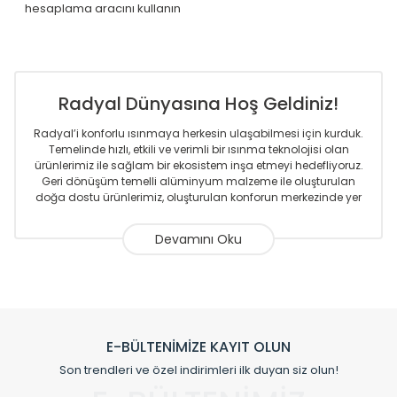
hesaplama aracını kullanın
Radyal Dünyasına Hoş Geldiniz!
Radyal’i konforlu ısınmaya herkesin ulaşabilmesi için kurduk.
Temelinde hızlı, etkili ve verimli bir ısınma teknolojisi olan
ürünlerimiz ile sağlam bir ekosistem inşa etmeyi hedefliyoruz.
Geri dönüşüm temelli alüminyum malzeme ile oluşturulan
doğa dostu ürünlerimiz, oluşturulan konforun merkezinde yer
almaktadır.
Sizlere sunmakta olduğumuz Alüminyum Radyatör ve
Havlupanlar ile önce konforlu ısınmayı, sonrasında
mekânlarınız için tüm tasarım ihtiyaçlarınızı da karşılayacak
çözümleri üretmekteyiz. Son teknoloji ve robotik hatlarıyla
radyatör ve havlupan üretimi yapan Radyal, özellikle
mimarların ve tasarımcıların tercih ettiği bir marka olmaktan
gurur duymaktadır. Avrupa’ya yapmakta olduğu ihracat ile
E-BÜLTENİMİZE KAYIT OLUN
de ürünlerinde sadece tasarımın ön planda olmadığını aynı
Son trendleri ve özel indirimleri ilk duyan siz olun!
zamanda kalite olarak ta en üst seviyede olduğunu
göstermiştir.