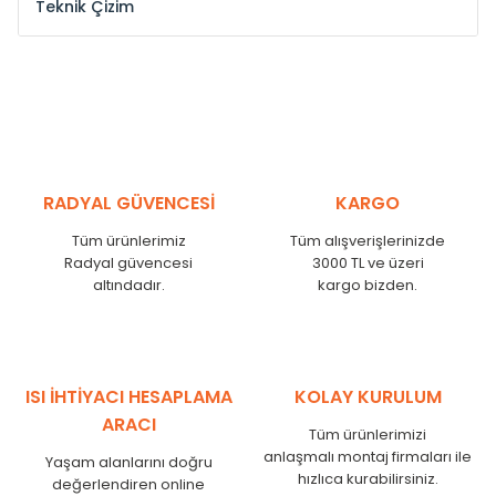
Teknik Çizim
Model /
Model
Yükseklik /
Height
Eksenl
Kodu /
Code
(mm)
(mm
YL
300
275
YL
375
350
YL
450
425
RADYAL GÜVENCESİ
KARGO
YL
525
500
Tüm ürünlerimiz
Tüm alışverişlerinizde
YL
600
575
Radyal güvencesi
3000 TL ve üzeri
altındadır.
kargo bizden.
YL
750
725
YL
825
800
YL
900
875
YL
1000
975
ISI İHTİYACI HESAPLAMA
KOLAY KURULUM
YL
1250
1225
ARACI
Tüm ürünlerimizi
YL
1500
1475
anlaşmalı montaj firmaları ile
Yaşam alanlarını doğru
hızlıca kurabilirsiniz.
değerlendiren online