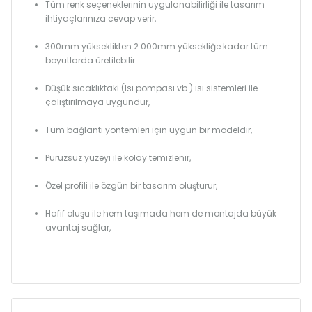
Tüm renk seçeneklerinin uygulanabilirliği ile tasarım
ihtiyaçlarınıza cevap verir,
300mm yükseklikten 2.000mm yüksekliğe kadar tüm
boyutlarda üretilebilir.
Düşük sıcaklıktaki (Isı pompası vb.) ısı sistemleri ile
çalıştırılmaya uygundur,
Tüm bağlantı yöntemleri için uygun bir modeldir,
Pürüzsüz yüzeyi ile kolay temizlenir,
Özel profili ile özgün bir tasarım oluşturur,
Hafif oluşu ile hem taşımada hem de montajda büyük
avantaj sağlar,