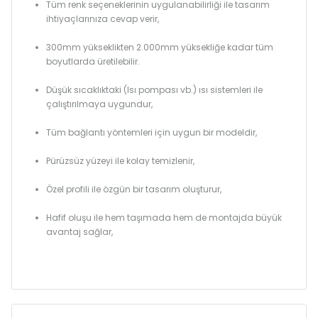
Tüm renk seçeneklerinin uygulanabilirliği ile tasarım
ihtiyaçlarınıza cevap verir,
300mm yükseklikten 2.000mm yüksekliğe kadar tüm
boyutlarda üretilebilir.
Düşük sıcaklıktaki (Isı pompası vb.) ısı sistemleri ile
çalıştırılmaya uygundur,
Tüm bağlantı yöntemleri için uygun bir modeldir,
Pürüzsüz yüzeyi ile kolay temizlenir,
Özel profili ile özgün bir tasarım oluşturur,
Hafif oluşu ile hem taşımada hem de montajda büyük
avantaj sağlar,