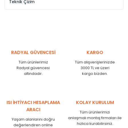
Teknik Çizim
Model /
Model
Yükseklik /
Height
Eksenl
Kodu /
Code
(mm)
(mm
YL
300
275
YL
375
350
YL
450
425
RADYAL GÜVENCESİ
KARGO
YL
525
500
Tüm ürünlerimiz
Tüm alışverişlerinizde
YL
600
575
Radyal güvencesi
3000 TL ve üzeri
altındadır.
kargo bizden.
YL
750
725
YL
825
800
YL
900
875
YL
1000
975
ISI İHTİYACI HESAPLAMA
KOLAY KURULUM
YL
1250
1225
ARACI
Tüm ürünlerimizi
YL
1500
1475
anlaşmalı montaj firmaları ile
Yaşam alanlarını doğru
hızlıca kurabilirsiniz.
değerlendiren online