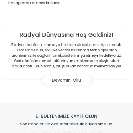
hesaplama aracını kullanın
Radyal Dünyasına Hoş Geldiniz!
Radyal’i konforlu ısınmaya herkesin ulaşabilmesi için kurduk.
Temelinde hızlı, etkili ve verimli bir ısınma teknolojisi olan
ürünlerimiz ile sağlam bir ekosistem inşa etmeyi hedefliyoruz.
Geri dönüşüm temelli alüminyum malzeme ile oluşturulan
doğa dostu ürünlerimiz, oluşturulan konforun merkezinde yer
almaktadır.
Sizlere sunmakta olduğumuz Alüminyum Radyatör ve
Havlupanlar ile önce konforlu ısınmayı, sonrasında
mekânlarınız için tüm tasarım ihtiyaçlarınızı da karşılayacak
çözümleri üretmekteyiz. Son teknoloji ve robotik hatlarıyla
radyatör ve havlupan üretimi yapan Radyal, özellikle
mimarların ve tasarımcıların tercih ettiği bir marka olmaktan
gurur duymaktadır. Avrupa’ya yapmakta olduğu ihracat ile
E-BÜLTENİMİZE KAYIT OLUN
de ürünlerinde sadece tasarımın ön planda olmadığını aynı
Son trendleri ve özel indirimleri ilk duyan siz olun!
zamanda kalite olarak ta en üst seviyede olduğunu
göstermiştir.