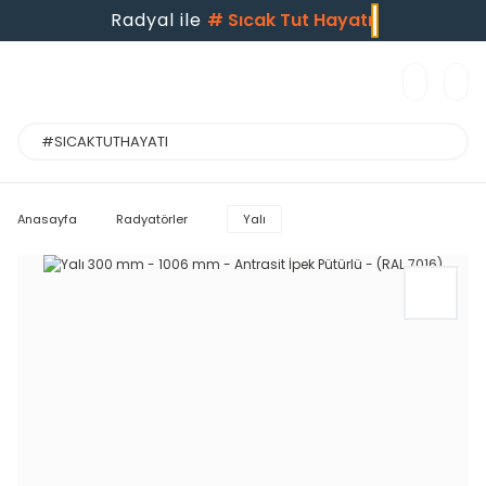
Radyal ile
#
Sıcak Tut Hayatı
Anasayfa
Radyatörler
Yalı