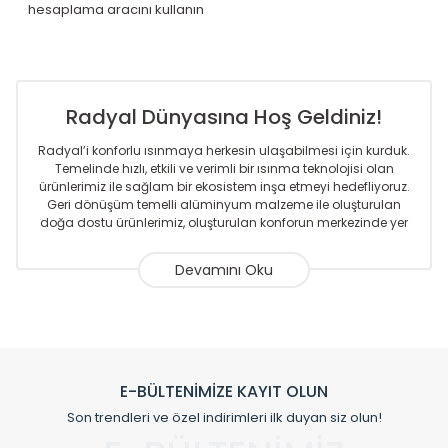
hesaplama aracını kullanın
Radyal Dünyasına Hoş Geldiniz!
Radyal’i konforlu ısınmaya herkesin ulaşabilmesi için kurduk.
Temelinde hızlı, etkili ve verimli bir ısınma teknolojisi olan
ürünlerimiz ile sağlam bir ekosistem inşa etmeyi hedefliyoruz.
Geri dönüşüm temelli alüminyum malzeme ile oluşturulan
doğa dostu ürünlerimiz, oluşturulan konforun merkezinde yer
almaktadır.
Sizlere sunmakta olduğumuz Alüminyum Radyatör ve
Havlupanlar ile önce konforlu ısınmayı, sonrasında
mekânlarınız için tüm tasarım ihtiyaçlarınızı da karşılayacak
çözümleri üretmekteyiz. Son teknoloji ve robotik hatlarıyla
radyatör ve havlupan üretimi yapan Radyal, özellikle
mimarların ve tasarımcıların tercih ettiği bir marka olmaktan
gurur duymaktadır. Avrupa’ya yapmakta olduğu ihracat ile
E-BÜLTENİMİZE KAYIT OLUN
de ürünlerinde sadece tasarımın ön planda olmadığını aynı
Son trendleri ve özel indirimleri ilk duyan siz olun!
zamanda kalite olarak ta en üst seviyede olduğunu
göstermiştir.