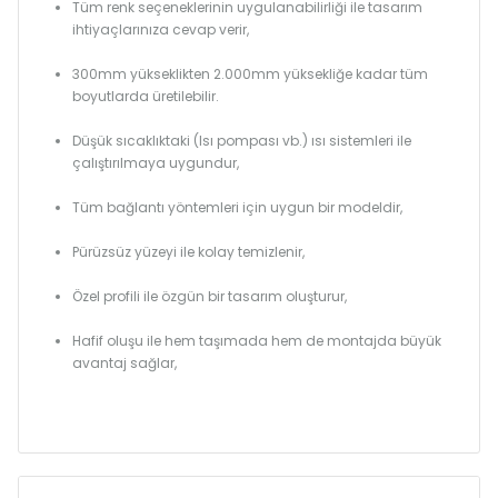
Tüm renk seçeneklerinin uygulanabilirliği ile tasarım
ihtiyaçlarınıza cevap verir,
300mm yükseklikten 2.000mm yüksekliğe kadar tüm
boyutlarda üretilebilir.
Düşük sıcaklıktaki (Isı pompası vb.) ısı sistemleri ile
çalıştırılmaya uygundur,
Tüm bağlantı yöntemleri için uygun bir modeldir,
Pürüzsüz yüzeyi ile kolay temizlenir,
Özel profili ile özgün bir tasarım oluşturur,
Hafif oluşu ile hem taşımada hem de montajda büyük
avantaj sağlar,