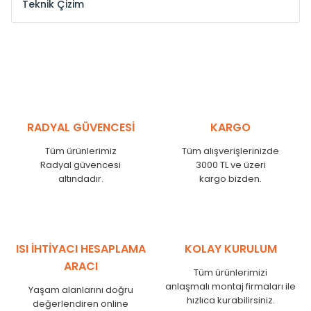
Teknik Çizim
Model /
Model
Yükseklik /
Height
Eksenl
Kodu /
Code
(mm)
(mm
YL
300
275
YL
375
350
YL
450
425
RADYAL GÜVENCESİ
KARGO
YL
525
500
Tüm ürünlerimiz
Tüm alışverişlerinizde
YL
600
575
Radyal güvencesi
3000 TL ve üzeri
altındadır.
kargo bizden.
YL
750
725
YL
825
800
YL
900
875
YL
1000
975
ISI İHTİYACI HESAPLAMA
KOLAY KURULUM
YL
1250
1225
ARACI
Tüm ürünlerimizi
YL
1500
1475
anlaşmalı montaj firmaları ile
Yaşam alanlarını doğru
hızlıca kurabilirsiniz.
değerlendiren online