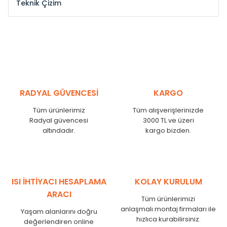
Teknik Çizim
Model /
Model
Yükseklik /
Height
Eksenl
Kodu /
Code
(mm)
(mm
YL
300
275
YL
375
350
YL
450
425
RADYAL GÜVENCESİ
KARGO
YL
525
500
Tüm ürünlerimiz
Tüm alışverişlerinizde
YL
600
575
Radyal güvencesi
3000 TL ve üzeri
altındadır.
kargo bizden.
YL
750
725
YL
825
800
YL
900
875
YL
1000
975
ISI İHTİYACI HESAPLAMA
KOLAY KURULUM
YL
1250
1225
ARACI
Tüm ürünlerimizi
YL
1500
1475
anlaşmalı montaj firmaları ile
Yaşam alanlarını doğru
hızlıca kurabilirsiniz.
değerlendiren online