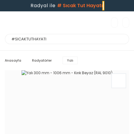
Radyal ile
#
Sıcak Tut Hayatı
Anasayfa
Radyatörler
Yalı