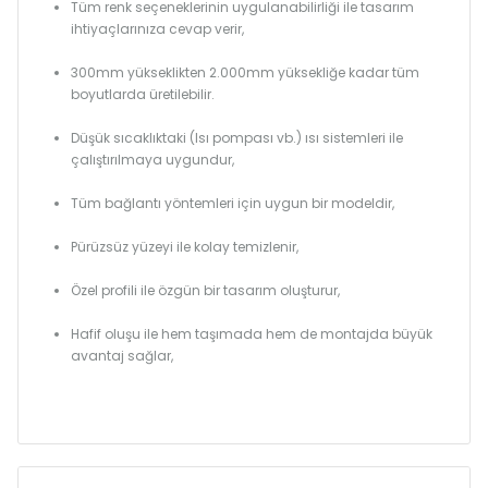
Tüm renk seçeneklerinin uygulanabilirliği ile tasarım
ihtiyaçlarınıza cevap verir,
300mm yükseklikten 2.000mm yüksekliğe kadar tüm
boyutlarda üretilebilir.
Düşük sıcaklıktaki (Isı pompası vb.) ısı sistemleri ile
çalıştırılmaya uygundur,
Tüm bağlantı yöntemleri için uygun bir modeldir,
Pürüzsüz yüzeyi ile kolay temizlenir,
Özel profili ile özgün bir tasarım oluşturur,
Hafif oluşu ile hem taşımada hem de montajda büyük
avantaj sağlar,