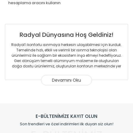
hesaplama aracını kullanın
Radyal Dünyasına Hoş Geldiniz!
Radyal’i konforlu ısınmaya herkesin ulaşabilmesi için kurduk.
Temelinde hızlı, etkili ve verimli bir ısınma teknolojisi olan
ürünlerimiz ile sağlam bir ekosistem inşa etmeyi hedefliyoruz.
Geri dönüşüm temelli alüminyum malzeme ile oluşturulan
doğa dostu ürünlerimiz, oluşturulan konforun merkezinde yer
almaktadır.
Sizlere sunmakta olduğumuz Alüminyum Radyatör ve
Havlupanlar ile önce konforlu ısınmayı, sonrasında
mekânlarınız için tüm tasarım ihtiyaçlarınızı da karşılayacak
çözümleri üretmekteyiz. Son teknoloji ve robotik hatlarıyla
radyatör ve havlupan üretimi yapan Radyal, özellikle
mimarların ve tasarımcıların tercih ettiği bir marka olmaktan
gurur duymaktadır. Avrupa’ya yapmakta olduğu ihracat ile
E-BÜLTENİMİZE KAYIT OLUN
de ürünlerinde sadece tasarımın ön planda olmadığını aynı
Son trendleri ve özel indirimleri ilk duyan siz olun!
zamanda kalite olarak ta en üst seviyede olduğunu
göstermiştir.