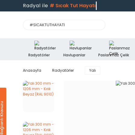
Radyal ile
#
Sıcak Tut Hayatı
Radyatörler
Havlupanlar
Paslanmaz Çelik
Anasayfa
Radyatörler
Yalı
Ürün & Bağlantı Klavuzu