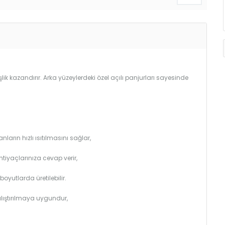
lik kazandırır. Arka yüzeylerdeki özel açılı panjurları sayesinde
arın hızlı ısıtılmasını sağlar,
htiyaçlarınıza cevap verir,
utlarda üretilebilir.
çalıştırılmaya uygundur,