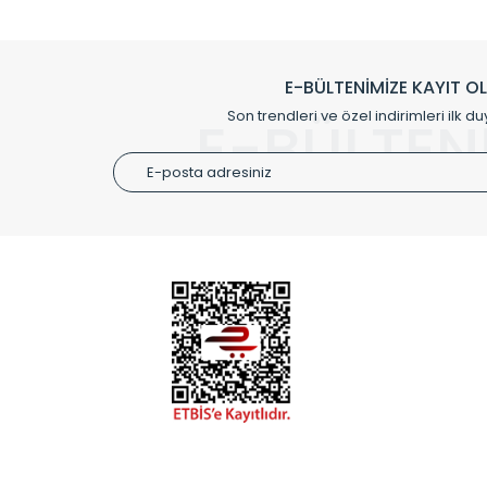
Klasik modellerimizin yanında, modern hatları ile de d
önemli farklılıklar yaratmaktadır. Si
E-BÜLTENİMİZE KAYIT O
Radyal sunmuş olduğu Alüminyum radyatör ve havl
Son trendleri ve özel indirimleri ilk du
E-BÜLTEN
Size özel olarak üretilen Radyatör ve
ÜRÜN GR
Alüminyum
Alüminyum
Paslanmaz
Özel Tasar
Montaj Ek