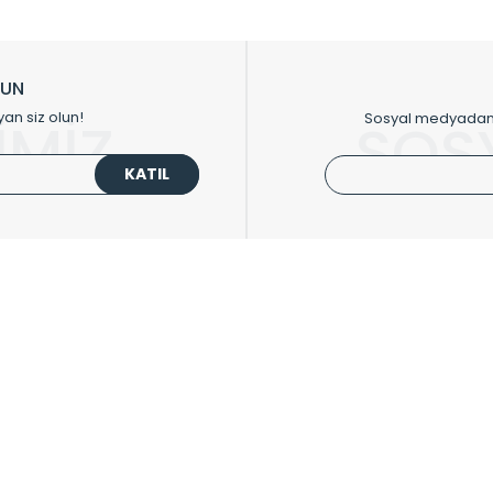
ikkat çeken tasarım radyatörlerimiz veülkemizdeki birçok elite projede terci
zin tasarladığınız boyut ve renge göre üretilebilen Radyatör ve havlupanla
LUN
upanların tamamlayıcısı olan vana, montaj aparatı, termostat, boru gizle
yan siz olun!
Sosyal medyadan p
İMİZ
SOS
oluşturmaktadır.
KATIL
 havlupan seçerken yardıma ihtiyacınız olduğunda,
0850 308 08 08
no’lu ş
UPLARI
HIZLI MENÜ
 Radyatörler
Üye Ol
 Havlupanlar
Hesabım
 Çelik Serisi
Sepetim
ım Serisi
Kargo Takip
ipmanları
Sıkça Sorulanlar