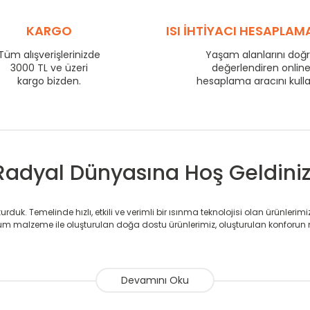
575
58
725
KARGO
72
ISI İHTİYACI HESAPLAM
800
77
Tüm alışverişlerinizde
Yaşam alanlarını doğ
3000 TL ve üzeri
875
82
değerlendiren onlin
kargo bizden.
hesaplama aracını kull
975
90
1225
110
1475
132
Radyal Dünyasına Hoş Geldiniz
duk. Temelinde hızlı, etkili ve verimli bir ısınma teknolojisi olan ürünlerim
 malzeme ile oluşturulan doğa dostu ürünlerimiz, oluşturulan konforun 
avlupanlar ile önce konforlu ısınmayı, sonrasında mekânlarınız için tü
atör ve havlupan üretimi yapan Radyal, özellikle mimarların ve tasarımcıla
nlerinde sadece tasarımın ön planda olmadığını aynı zamanda kalite ola
sıfır karbon ayak izi hedefiyle üretim yapan Radyal çevreye duyarlı üretim 