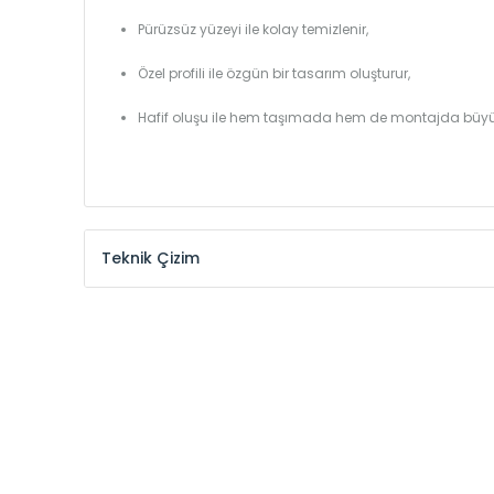
Pürüzsüz yüzeyi ile kolay temizlenir,
Özel profili ile özgün bir tasarım oluşturur,
Hafif oluşu ile hem taşımada hem de montajda büyü
Teknik Çizim
Model /
Model
Yükseklik /
Height
Kodu /
Code
(mm)
YL
300
YL
375
YL
450
YL
525