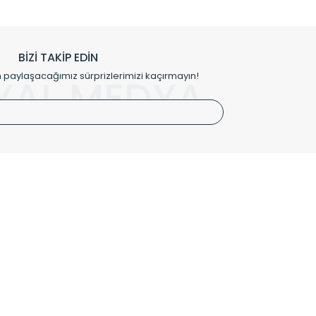
h edilmekte, mimarların kişiselleştirilmiş çözümlerinde
rımız mekânlarınıza değer katmaktadır.
BİZİ TAKİP EDİN
me kılıfı gibi aksesuarları ile de özel çözümler
aylaşacağımız sürprizlerimizi kaçırmayın!
YAL MEDYA
irket hattımızdan bizlere ulaşabilirsiniz.
SÖZLEŞMELER
Kullanım Koşulları
Gizlilik ve Güvenlik
İptal ve İade Şartları
Mesafeli Satış Sözleşmesi
Kişisel Verilerin Korunması Politikası