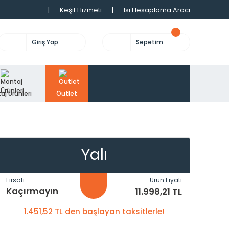
|
Keşif Hizmeti
|
Isı Hesaplama Aracı
Giriş Yap
Sepetim
aj Ürünleri
Outlet
Yalı
Fırsatı
Ürün Fiyatı
Kaçırmayın
11.998,21 TL
1.451,52 TL den başlayan taksitlerle!