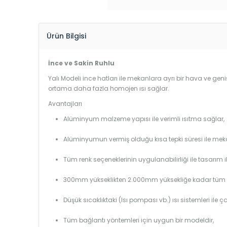
Ürün Bilgisi
İnce ve Sakin Ruhlu
Yalı Modeli ince hatları ile mekanlara ayrı bir hava ve geniş
ortama daha fazla homojen ısı sağlar.
Avantajları
Alüminyum malzeme yapısı ile verimli ısıtma sağlar,
Alüminyumun vermiş olduğu kısa tepki süresi ile mekanl
Tüm renk seçeneklerinin uygulanabilirliği ile tasarım i
300mm yükseklikten 2.000mm yüksekliğe kadar tüm boy
Düşük sıcaklıktaki (Isı pompası vb.) ısı sistemleri ile 
Tüm bağlantı yöntemleri için uygun bir modeldir,