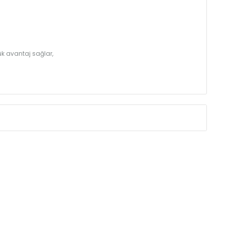
k avantaj sağlar,
Eksenler Arası /
Centres
Isıl Güç /
Power
∆T 60 (90/ 70-20
(mm)
(Kcal/h)
275
32
350
39
425
46
500
52