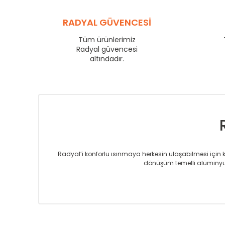
YL
600
YL
RADYAL GÜVENCESİ
750
YL
825
Tüm ürünlerimiz
YL
Radyal güvencesi
900
altındadır.
YL
1000
YL
1250
YL
1500
Radyal’i konforlu ısınmaya herkesin ulaşabilmesi için kur
dönüşüm temelli alüminyum
Sizlere sunmakta olduğumuz Alüminyum Radyatör ve H
üretmekteyiz. Son teknoloji ve robotik hatlarıyla rady
Avrupa’ya yapmakta olduğu ihracat ile de ürü
Çevreci ve yeşil enerji yaklaşımlarıyla ve 