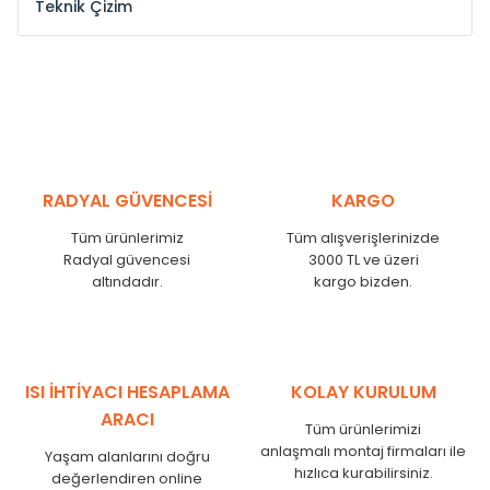
Teknik Çizim
Model /
Model
Yükseklik /
Height
Eksenl
Kodu /
Code
(mm)
(mm
YL
300
275
YL
375
350
YL
450
425
RADYAL GÜVENCESİ
KARGO
YL
525
500
Tüm ürünlerimiz
Tüm alışverişlerinizde
YL
600
575
Radyal güvencesi
3000 TL ve üzeri
altındadır.
kargo bizden.
YL
750
725
YL
825
800
YL
900
875
YL
1000
975
ISI İHTİYACI HESAPLAMA
KOLAY KURULUM
YL
1250
1225
ARACI
Tüm ürünlerimizi
YL
1500
1475
anlaşmalı montaj firmaları ile
Yaşam alanlarını doğru
hızlıca kurabilirsiniz.
değerlendiren online