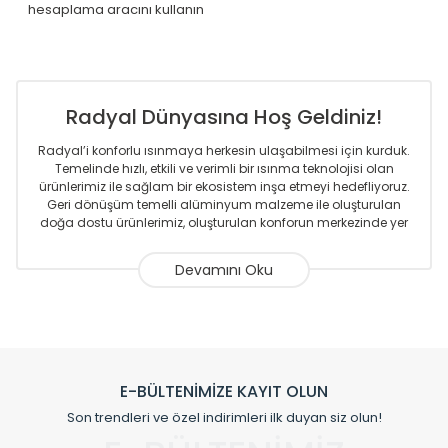
hesaplama aracını kullanın
Radyal Dünyasına Hoş Geldiniz!
Radyal’i konforlu ısınmaya herkesin ulaşabilmesi için kurduk.
Temelinde hızlı, etkili ve verimli bir ısınma teknolojisi olan
ürünlerimiz ile sağlam bir ekosistem inşa etmeyi hedefliyoruz.
Geri dönüşüm temelli alüminyum malzeme ile oluşturulan
doğa dostu ürünlerimiz, oluşturulan konforun merkezinde yer
almaktadır.
Sizlere sunmakta olduğumuz Alüminyum Radyatör ve
Havlupanlar ile önce konforlu ısınmayı, sonrasında
mekânlarınız için tüm tasarım ihtiyaçlarınızı da karşılayacak
çözümleri üretmekteyiz. Son teknoloji ve robotik hatlarıyla
radyatör ve havlupan üretimi yapan Radyal, özellikle
mimarların ve tasarımcıların tercih ettiği bir marka olmaktan
gurur duymaktadır. Avrupa’ya yapmakta olduğu ihracat ile
E-BÜLTENİMİZE KAYIT OLUN
de ürünlerinde sadece tasarımın ön planda olmadığını aynı
Son trendleri ve özel indirimleri ilk duyan siz olun!
zamanda kalite olarak ta en üst seviyede olduğunu
göstermiştir.