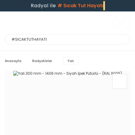
Radyal ile
#
Sıcak Tut Hayatı
Anasayfa
Radyatörler
Yalı