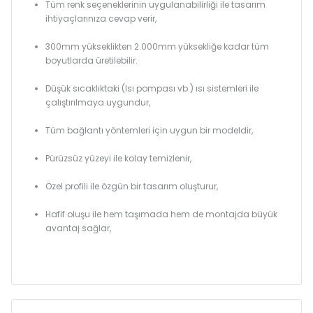
Tüm renk seçeneklerinin uygulanabilirliği ile tasarım
ihtiyaçlarınıza cevap verir,
300mm yükseklikten 2.000mm yüksekliğe kadar tüm
boyutlarda üretilebilir.
Düşük sıcaklıktaki (Isı pompası vb.) ısı sistemleri ile
çalıştırılmaya uygundur,
Tüm bağlantı yöntemleri için uygun bir modeldir,
Pürüzsüz yüzeyi ile kolay temizlenir,
Özel profili ile özgün bir tasarım oluşturur,
Hafif oluşu ile hem taşımada hem de montajda büyük
avantaj sağlar,