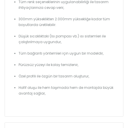
Tüm renk seçeneklerinin uygulanabilirliği ile tasarım
ihtiyaçlarınıza cevap verir,
300mm yükseklikten 2.000mm yüksekliğe kadar tüm
boyutlarda üretilebilir.
Düşük sıcaklıktaki (Isı pompası vb.) ısı sistemleri ile
çalıştırılmaya uygundur,
Tüm bağlantı yöntemleri için uygun bir modeldir,
Pürüzsüz yüzeyi ile kolay temizlenir,
Özel profili ile özgün bir tasarım oluşturur,
Hafif oluşu ile hem taşımada hem de montajda büyük
avantaj sağlar,