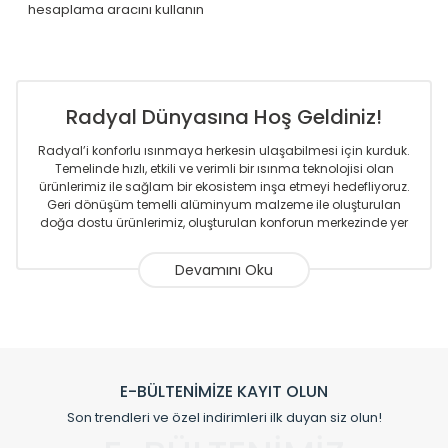
hesaplama aracını kullanın
Radyal Dünyasına Hoş Geldiniz!
Radyal’i konforlu ısınmaya herkesin ulaşabilmesi için kurduk.
Temelinde hızlı, etkili ve verimli bir ısınma teknolojisi olan
ürünlerimiz ile sağlam bir ekosistem inşa etmeyi hedefliyoruz.
Geri dönüşüm temelli alüminyum malzeme ile oluşturulan
doğa dostu ürünlerimiz, oluşturulan konforun merkezinde yer
almaktadır.
Sizlere sunmakta olduğumuz Alüminyum Radyatör ve
Havlupanlar ile önce konforlu ısınmayı, sonrasında
mekânlarınız için tüm tasarım ihtiyaçlarınızı da karşılayacak
çözümleri üretmekteyiz. Son teknoloji ve robotik hatlarıyla
radyatör ve havlupan üretimi yapan Radyal, özellikle
mimarların ve tasarımcıların tercih ettiği bir marka olmaktan
gurur duymaktadır. Avrupa’ya yapmakta olduğu ihracat ile
E-BÜLTENİMİZE KAYIT OLUN
de ürünlerinde sadece tasarımın ön planda olmadığını aynı
Son trendleri ve özel indirimleri ilk duyan siz olun!
zamanda kalite olarak ta en üst seviyede olduğunu
göstermiştir.