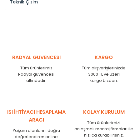
Teknik Çizim
Model /
Model
Yükseklik /
Height
Eksenl
Kodu /
Code
(mm)
(mm
YL
300
275
YL
375
350
YL
450
425
RADYAL GÜVENCESİ
KARGO
YL
525
500
Tüm ürünlerimiz
Tüm alışverişlerinizde
YL
600
575
Radyal güvencesi
3000 TL ve üzeri
altındadır.
kargo bizden.
YL
750
725
YL
825
800
YL
900
875
YL
1000
975
ISI İHTİYACI HESAPLAMA
KOLAY KURULUM
YL
1250
1225
ARACI
Tüm ürünlerimizi
YL
1500
1475
anlaşmalı montaj firmaları ile
Yaşam alanlarını doğru
hızlıca kurabilirsiniz.
değerlendiren online