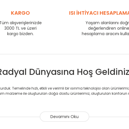
575
58
725
KARGO
72
ISI İHTİYACI HESAPLAM
800
77
Tüm alışverişlerinizde
Yaşam alanlarını doğ
3000 TL ve üzeri
875
82
değerlendiren onlin
kargo bizden.
hesaplama aracını kull
975
90
1225
110
1475
132
Radyal Dünyasına Hoş Geldiniz
duk. Temelinde hızlı, etkili ve verimli bir ısınma teknolojisi olan ürünlerim
 malzeme ile oluşturulan doğa dostu ürünlerimiz, oluşturulan konforun 
avlupanlar ile önce konforlu ısınmayı, sonrasında mekânlarınız için tü
atör ve havlupan üretimi yapan Radyal, özellikle mimarların ve tasarımcıla
nlerinde sadece tasarımın ön planda olmadığını aynı zamanda kalite ola
sıfır karbon ayak izi hedefiyle üretim yapan Radyal çevreye duyarlı üretim 