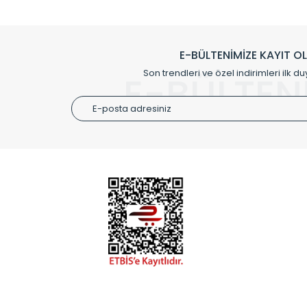
Klasik modellerimizin yanında, modern hatları ile de d
önemli farklılıklar yaratmaktadır. Si
E-BÜLTENİMİZE KAYIT O
Radyal sunmuş olduğu Alüminyum radyatör ve havl
Son trendleri ve özel indirimleri ilk du
E-BÜLTEN
Size özel olarak üretilen Radyatör ve
ÜRÜN GR
Alüminyum
Alüminyum
Paslanmaz
Özel Tasar
Montaj Ek