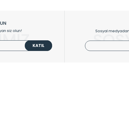
ikkat çeken tasarım radyatörlerimiz veülkemizdeki birçok elite projede terci
zin tasarladığınız boyut ve renge göre üretilebilen Radyatör ve havlupanla
LUN
upanların tamamlayıcısı olan vana, montaj aparatı, termostat, boru gizle
yan siz olun!
Sosyal medyadan p
İMİZ
SOS
oluşturmaktadır.
KATIL
 havlupan seçerken yardıma ihtiyacınız olduğunda,
0850 308 08 08
no’lu ş
UPLARI
HIZLI MENÜ
 Radyatörler
Üye Ol
 Havlupanlar
Hesabım
 Çelik Serisi
Sepetim
ım Serisi
Kargo Takip
ipmanları
Sıkça Sorulanlar