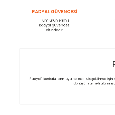
YL
600
YL
RADYAL GÜVENCESİ
750
YL
825
Tüm ürünlerimiz
YL
Radyal güvencesi
900
altındadır.
YL
1000
YL
1250
YL
1500
Radyal’i konforlu ısınmaya herkesin ulaşabilmesi için kur
dönüşüm temelli alüminyum
Sizlere sunmakta olduğumuz Alüminyum Radyatör ve H
üretmekteyiz. Son teknoloji ve robotik hatlarıyla rady
Avrupa’ya yapmakta olduğu ihracat ile de ürü
Çevreci ve yeşil enerji yaklaşımlarıyla ve 