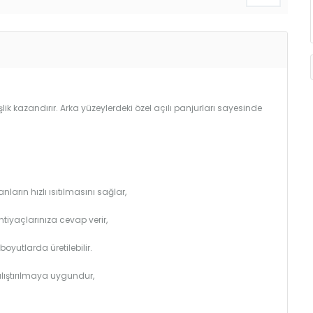
lik kazandırır. Arka yüzeylerdeki özel açılı panjurları sayesinde
arın hızlı ısıtılmasını sağlar,
htiyaçlarınıza cevap verir,
utlarda üretilebilir.
çalıştırılmaya uygundur,