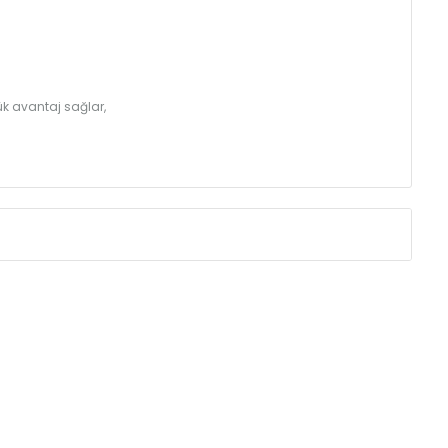
k avantaj sağlar,
Eksenler Arası /
Centres
Isıl Güç /
Power
∆T 60 (90/ 70-20
(mm)
(Kcal/h)
275
32
350
39
425
46
500
52