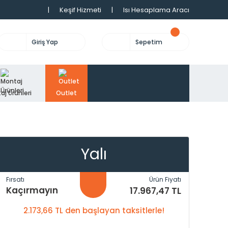
|
Keşif Hizmeti
|
Isı Hesaplama Aracı
Giriş Yap
Sepetim
aj Ürünleri
Outlet
Yalı
Fırsatı
Ürün Fiyatı
Kaçırmayın
17.967,47 TL
2.173,66 TL den başlayan taksitlerle!