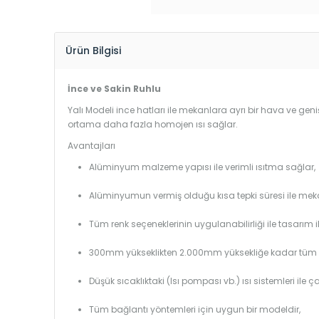
Ürün Bilgisi
İnce ve Sakin Ruhlu
Yalı Modeli ince hatları ile mekanlara ayrı bir hava ve geniş
ortama daha fazla homojen ısı sağlar.
Avantajları
Alüminyum malzeme yapısı ile verimli ısıtma sağlar,
Alüminyumun vermiş olduğu kısa tepki süresi ile mekanl
Tüm renk seçeneklerinin uygulanabilirliği ile tasarım i
300mm yükseklikten 2.000mm yüksekliğe kadar tüm boy
Düşük sıcaklıktaki (Isı pompası vb.) ısı sistemleri ile 
Tüm bağlantı yöntemleri için uygun bir modeldir,