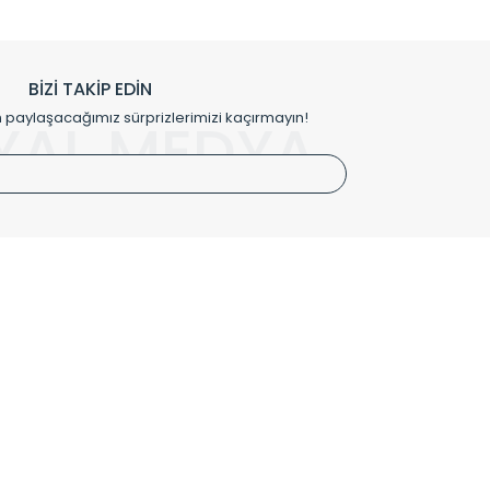
h edilmekte, mimarların kişiselleştirilmiş çözümlerinde
rımız mekânlarınıza değer katmaktadır.
BİZİ TAKİP EDİN
me kılıfı gibi aksesuarları ile de özel çözümler
aylaşacağımız sürprizlerimizi kaçırmayın!
YAL MEDYA
irket hattımızdan bizlere ulaşabilirsiniz.
SÖZLEŞMELER
Kullanım Koşulları
Gizlilik ve Güvenlik
İptal ve İade Şartları
Mesafeli Satış Sözleşmesi
Kişisel Verilerin Korunması Politikası