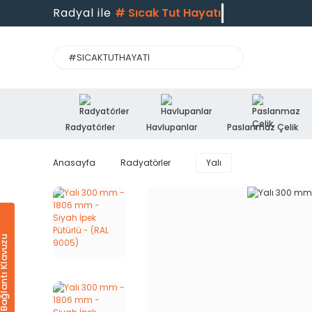
Radyal ile
#
Sıcak Tut Hayatı
Radyatörler
Havlupanlar
Paslanmaz Çelik
Anasayfa
Radyatörler
Yalı
Ürün & Bağlantı Klavuzu