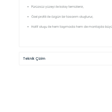
Pürüzsüz yüzeyi ile kolay temizlenir,
Özel profili ile özgün bir tasarım oluşturur,
Hafif oluşu ile hem taşımada hem de montajda büyü
Teknik Çizim
Model /
Model
Yükseklik /
Height
Kodu /
Code
(mm)
YL
300
YL
375
YL
450
YL
525