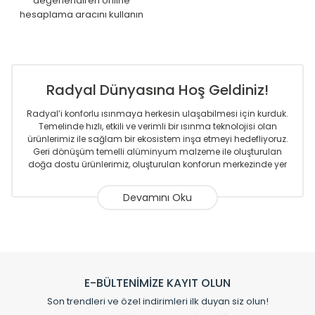
değerlendiren online
hesaplama aracını kullanın
Radyal Dünyasına Hoş Geldiniz!
Radyal’i konforlu ısınmaya herkesin ulaşabilmesi için kurduk.
Temelinde hızlı, etkili ve verimli bir ısınma teknolojisi olan
ürünlerimiz ile sağlam bir ekosistem inşa etmeyi hedefliyoruz.
Geri dönüşüm temelli alüminyum malzeme ile oluşturulan
doğa dostu ürünlerimiz, oluşturulan konforun merkezinde yer
almaktadır.
Sizlere sunmakta olduğumuz Alüminyum Radyatör ve
Havlupanlar ile önce konforlu ısınmayı, sonrasında
mekânlarınız için tüm tasarım ihtiyaçlarınızı da karşılayacak
çözümleri üretmekteyiz. Son teknoloji ve robotik hatlarıyla
radyatör ve havlupan üretimi yapan Radyal, özellikle
mimarların ve tasarımcıların tercih ettiği bir marka olmaktan
gurur duymaktadır. Avrupa’ya yapmakta olduğu ihracat ile
E-BÜLTENİMİZE KAYIT OLUN
de ürünlerinde sadece tasarımın ön planda olmadığını aynı
Son trendleri ve özel indirimleri ilk duyan siz olun!
zamanda kalite olarak ta en üst seviyede olduğunu