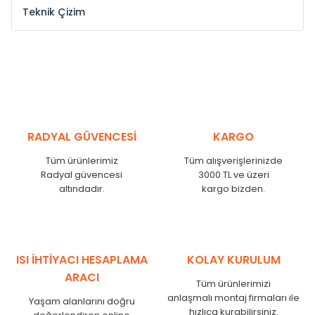
Teknik Çizim
Model /
Model
Yükseklik /
Height
Eksenl
Kodu /
Code
(mm)
(mm
YL
300
275
YL
375
350
YL
450
425
RADYAL GÜVENCESİ
KARGO
YL
525
500
Tüm ürünlerimiz
Tüm alışverişlerinizde
YL
600
575
Radyal güvencesi
3000 TL ve üzeri
altındadır.
kargo bizden.
YL
750
725
YL
825
800
YL
900
875
YL
1000
975
ISI İHTİYACI HESAPLAMA
KOLAY KURULUM
YL
1250
1225
ARACI
Tüm ürünlerimizi
YL
1500
1475
anlaşmalı montaj firmaları ile
Yaşam alanlarını doğru
hızlıca kurabilirsiniz.