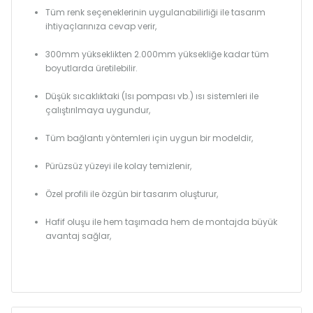
Tüm renk seçeneklerinin uygulanabilirliği ile tasarım
ihtiyaçlarınıza cevap verir,
300mm yükseklikten 2.000mm yüksekliğe kadar tüm
boyutlarda üretilebilir.
Düşük sıcaklıktaki (Isı pompası vb.) ısı sistemleri ile
çalıştırılmaya uygundur,
Tüm bağlantı yöntemleri için uygun bir modeldir,
Pürüzsüz yüzeyi ile kolay temizlenir,
Özel profili ile özgün bir tasarım oluşturur,
Hafif oluşu ile hem taşımada hem de montajda büyük
avantaj sağlar,