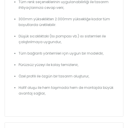
Tüm renk seçeneklerinin uygulanabilirliği ile tasarım
ihtiyaçlarınıza cevap verir,
300mm yükseklikten 2.000mm yüksekliğe kadar tüm
boyutlarda üretilebilir.
Düşük sıcaklıktaki (Isı pompası vb.) ısı sistemleri ile
çalıştırılmaya uygundur,
Tüm bağlantı yöntemleri için uygun bir modeldir,
Pürüzsüz yüzeyi ile kolay temizlenir,
Özel profili ile özgün bir tasarım oluşturur,
Hafif oluşu ile hem taşımada hem de montajda büyük
avantaj sağlar,