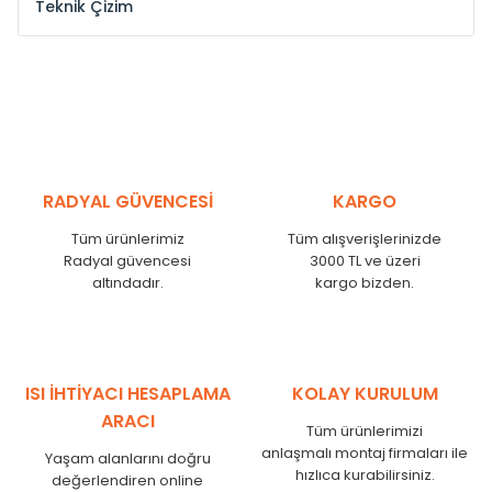
Teknik Çizim
Model /
Model
Yükseklik /
Height
Eksenl
Kodu /
Code
(mm)
(mm
YL
300
275
YL
375
350
YL
450
425
RADYAL GÜVENCESİ
KARGO
YL
525
500
Tüm ürünlerimiz
Tüm alışverişlerinizde
YL
600
575
Radyal güvencesi
3000 TL ve üzeri
altındadır.
kargo bizden.
YL
750
725
YL
825
800
YL
900
875
YL
1000
975
ISI İHTİYACI HESAPLAMA
KOLAY KURULUM
YL
1250
1225
ARACI
Tüm ürünlerimizi
YL
1500
1475
anlaşmalı montaj firmaları ile
Yaşam alanlarını doğru
hızlıca kurabilirsiniz.
değerlendiren online