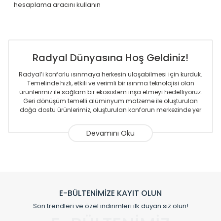
hesaplama aracını kullanın
Radyal Dünyasına Hoş Geldiniz!
Radyal’i konforlu ısınmaya herkesin ulaşabilmesi için kurduk.
Temelinde hızlı, etkili ve verimli bir ısınma teknolojisi olan
ürünlerimiz ile sağlam bir ekosistem inşa etmeyi hedefliyoruz.
Geri dönüşüm temelli alüminyum malzeme ile oluşturulan
doğa dostu ürünlerimiz, oluşturulan konforun merkezinde yer
almaktadır.
Sizlere sunmakta olduğumuz Alüminyum Radyatör ve
Havlupanlar ile önce konforlu ısınmayı, sonrasında
mekânlarınız için tüm tasarım ihtiyaçlarınızı da karşılayacak
çözümleri üretmekteyiz. Son teknoloji ve robotik hatlarıyla
radyatör ve havlupan üretimi yapan Radyal, özellikle
mimarların ve tasarımcıların tercih ettiği bir marka olmaktan
gurur duymaktadır. Avrupa’ya yapmakta olduğu ihracat ile
E-BÜLTENİMİZE KAYIT OLUN
de ürünlerinde sadece tasarımın ön planda olmadığını aynı
Son trendleri ve özel indirimleri ilk duyan siz olun!
zamanda kalite olarak ta en üst seviyede olduğunu
göstermiştir.