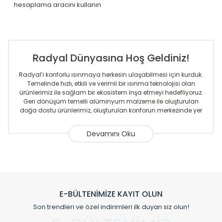
hesaplama aracını kullanın
Radyal Dünyasına Hoş Geldiniz!
Radyal’i konforlu ısınmaya herkesin ulaşabilmesi için kurduk.
Temelinde hızlı, etkili ve verimli bir ısınma teknolojisi olan
ürünlerimiz ile sağlam bir ekosistem inşa etmeyi hedefliyoruz.
Geri dönüşüm temelli alüminyum malzeme ile oluşturulan
doğa dostu ürünlerimiz, oluşturulan konforun merkezinde yer
almaktadır.
Sizlere sunmakta olduğumuz Alüminyum Radyatör ve
Havlupanlar ile önce konforlu ısınmayı, sonrasında
mekânlarınız için tüm tasarım ihtiyaçlarınızı da karşılayacak
çözümleri üretmekteyiz. Son teknoloji ve robotik hatlarıyla
radyatör ve havlupan üretimi yapan Radyal, özellikle
mimarların ve tasarımcıların tercih ettiği bir marka olmaktan
gurur duymaktadır. Avrupa’ya yapmakta olduğu ihracat ile
E-BÜLTENİMİZE KAYIT OLUN
de ürünlerinde sadece tasarımın ön planda olmadığını aynı
Son trendleri ve özel indirimleri ilk duyan siz olun!
zamanda kalite olarak ta en üst seviyede olduğunu
göstermiştir.