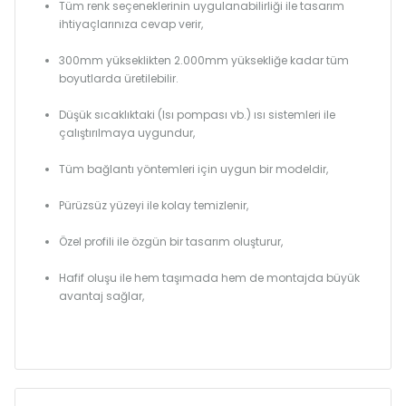
Tüm renk seçeneklerinin uygulanabilirliği ile tasarım
ihtiyaçlarınıza cevap verir,
300mm yükseklikten 2.000mm yüksekliğe kadar tüm
boyutlarda üretilebilir.
Düşük sıcaklıktaki (Isı pompası vb.) ısı sistemleri ile
çalıştırılmaya uygundur,
Tüm bağlantı yöntemleri için uygun bir modeldir,
Pürüzsüz yüzeyi ile kolay temizlenir,
Özel profili ile özgün bir tasarım oluşturur,
Hafif oluşu ile hem taşımada hem de montajda büyük
avantaj sağlar,