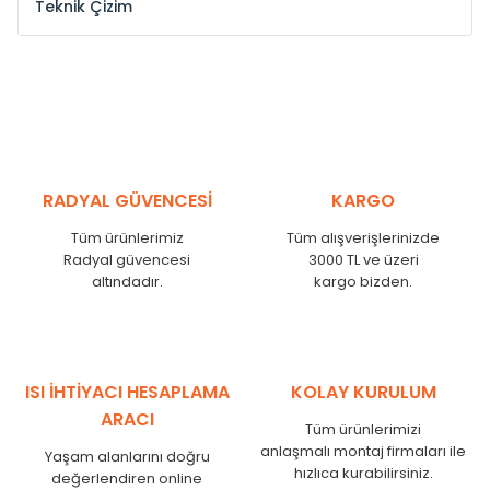
Teknik Çizim
Model /
Model
Yükseklik /
Height
Eksenl
Kodu /
Code
(mm)
(mm
YL
300
275
YL
375
350
YL
450
425
RADYAL GÜVENCESİ
KARGO
YL
525
500
Tüm ürünlerimiz
Tüm alışverişlerinizde
YL
600
575
Radyal güvencesi
3000 TL ve üzeri
altındadır.
kargo bizden.
YL
750
725
YL
825
800
YL
900
875
YL
1000
975
ISI İHTİYACI HESAPLAMA
KOLAY KURULUM
YL
1250
1225
ARACI
Tüm ürünlerimizi
YL
1500
1475
anlaşmalı montaj firmaları ile
Yaşam alanlarını doğru
hızlıca kurabilirsiniz.
değerlendiren online