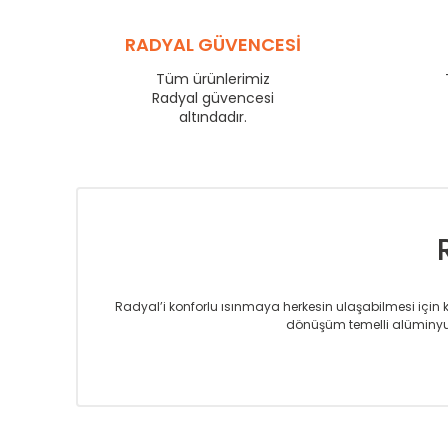
YL
600
YL
RADYAL GÜVENCESİ
750
YL
825
Tüm ürünlerimiz
YL
Radyal güvencesi
900
altındadır.
YL
1000
YL
1250
YL
1500
Radyal’i konforlu ısınmaya herkesin ulaşabilmesi için kur
dönüşüm temelli alüminyum
Sizlere sunmakta olduğumuz Alüminyum Radyatör ve H
üretmekteyiz. Son teknoloji ve robotik hatlarıyla rady
Avrupa’ya yapmakta olduğu ihracat ile de ürü
Çevreci ve yeşil enerji yaklaşımlarıyla ve 