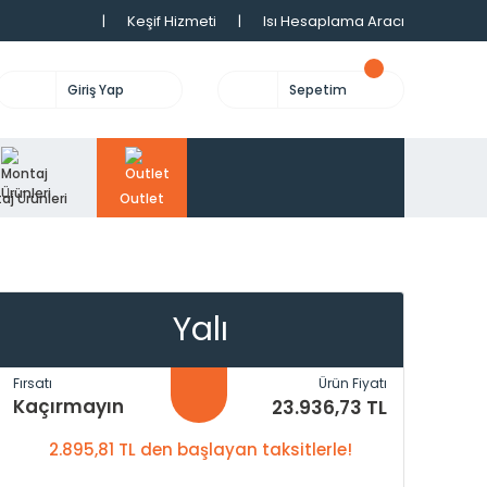
|
Keşif Hizmeti
|
Isı Hesaplama Aracı
Giriş Yap
Sepetim
aj Ürünleri
Outlet
Yalı
Fırsatı
Ürün Fiyatı
Kaçırmayın
23.936,73 TL
2.895,81 TL den başlayan taksitlerle!