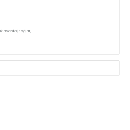
k avantaj sağlar,
Eksenler Arası /
Centres
Isıl Güç /
Power
∆T 60 (90/ 70-20
(mm)
(Kcal/h)
275
32
350
39
425
46
500
52