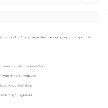
lik kazandırır. Arka yüzeylerdeki özel açılı panjurları sayesinde
arın hızlı ısıtılmasını sağlar,
htiyaçlarınıza cevap verir,
utlarda üretilebilir.
çalıştırılmaya uygundur,