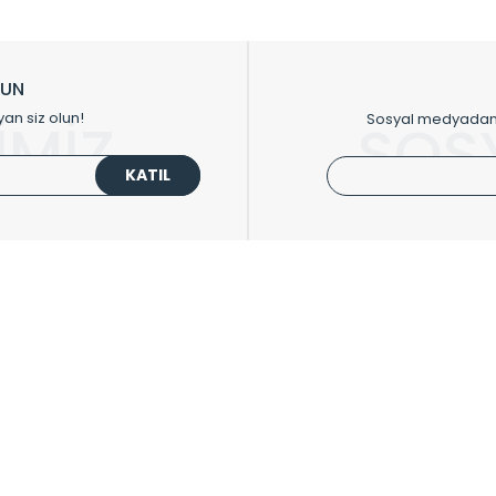
ikkat çeken tasarım radyatörlerimiz veülkemizdeki birçok elite projede terci
zin tasarladığınız boyut ve renge göre üretilebilen Radyatör ve havlupanla
LUN
upanların tamamlayıcısı olan vana, montaj aparatı, termostat, boru gizle
yan siz olun!
Sosyal medyadan p
İMİZ
SOS
oluşturmaktadır.
KATIL
 havlupan seçerken yardıma ihtiyacınız olduğunda,
0850 308 08 08
no’lu ş
UPLARI
HIZLI MENÜ
 Radyatörler
Üye Ol
 Havlupanlar
Hesabım
 Çelik Serisi
Sepetim
ım Serisi
Kargo Takip
ipmanları
Sıkça Sorulanlar