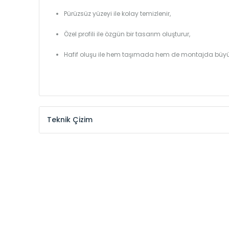
Pürüzsüz yüzeyi ile kolay temizlenir,
Özel profili ile özgün bir tasarım oluşturur,
Hafif oluşu ile hem taşımada hem de montajda büyü
Teknik Çizim
Model /
Model
Yükseklik /
Height
Kodu /
Code
(mm)
YL
300
YL
375
YL
450
YL
525