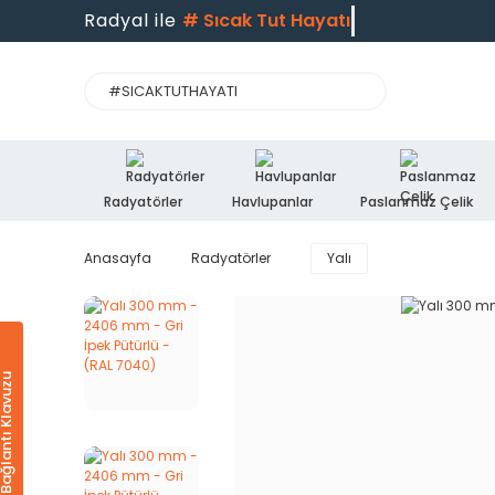
Radyal ile
#
Sıcak Tut Hayatı
Radyatörler
Havlupanlar
Paslanmaz Çelik
Anasayfa
Radyatörler
Yalı
Ürün & Bağlantı Klavuzu