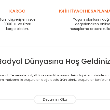
575
58
725
KARGO
72
ISI İHTİYACI HESAPLAM
800
77
Tüm alışverişlerinizde
Yaşam alanlarını doğ
3000 TL ve üzeri
875
82
değerlendiren onlin
kargo bizden.
hesaplama aracını kull
975
90
1225
110
1475
132
Radyal Dünyasına Hoş Geldiniz
duk. Temelinde hızlı, etkili ve verimli bir ısınma teknolojisi olan ürünlerim
 malzeme ile oluşturulan doğa dostu ürünlerimiz, oluşturulan konforun 
avlupanlar ile önce konforlu ısınmayı, sonrasında mekânlarınız için tü
atör ve havlupan üretimi yapan Radyal, özellikle mimarların ve tasarımcıla
nlerinde sadece tasarımın ön planda olmadığını aynı zamanda kalite ola
sıfır karbon ayak izi hedefiyle üretim yapan Radyal çevreye duyarlı üretim 