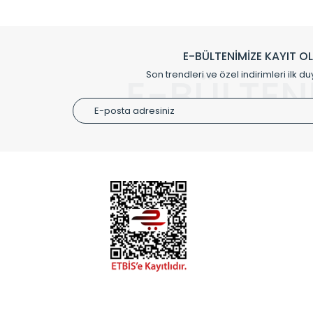
Klasik modellerimizin yanında, modern hatları ile de d
önemli farklılıklar yaratmaktadır. Si
E-BÜLTENİMİZE KAYIT O
Radyal sunmuş olduğu Alüminyum radyatör ve havl
Son trendleri ve özel indirimleri ilk du
E-BÜLTEN
Size özel olarak üretilen Radyatör ve
ÜRÜN GR
Alüminyum
Alüminyum
Paslanmaz
Özel Tasar
Montaj Ek