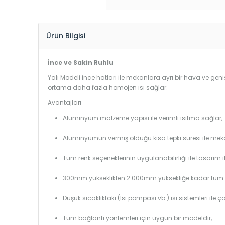
Ürün Bilgisi
İnce ve Sakin Ruhlu
Yalı Modeli ince hatları ile mekanlara ayrı bir hava ve geniş
ortama daha fazla homojen ısı sağlar.
Avantajları
Alüminyum malzeme yapısı ile verimli ısıtma sağlar,
Alüminyumun vermiş olduğu kısa tepki süresi ile mekanl
Tüm renk seçeneklerinin uygulanabilirliği ile tasarım i
300mm yükseklikten 2.000mm yüksekliğe kadar tüm boy
Düşük sıcaklıktaki (Isı pompası vb.) ısı sistemleri ile 
Tüm bağlantı yöntemleri için uygun bir modeldir,