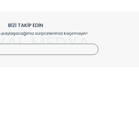
h edilmekte, mimarların kişiselleştirilmiş çözümlerinde
rımız mekânlarınıza değer katmaktadır.
BİZİ TAKİP EDİN
me kılıfı gibi aksesuarları ile de özel çözümler
aylaşacağımız sürprizlerimizi kaçırmayın!
YAL MEDYA
irket hattımızdan bizlere ulaşabilirsiniz.
SÖZLEŞMELER
Kullanım Koşulları
Gizlilik ve Güvenlik
İptal ve İade Şartları
Mesafeli Satış Sözleşmesi
Kişisel Verilerin Korunması Politikası