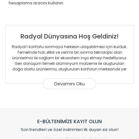
hesaplama aracını kullanın
Radyal Dünyasına Hoş Geldiniz!
Radyal’i konforlu ısınmaya herkesin ulaşabilmesi için kurduk.
Temelinde hızlı, etkili ve verimli bir ısınma teknolojisi olan
ürünlerimiz ile sağlam bir ekosistem inşa etmeyi hedefliyoruz.
Geri dönüşüm temelli alüminyum malzeme ile oluşturulan
doğa dostu ürünlerimiz, oluşturulan konforun merkezinde yer
almaktadır.
Sizlere sunmakta olduğumuz Alüminyum Radyatör ve
Havlupanlar ile önce konforlu ısınmayı, sonrasında
mekânlarınız için tüm tasarım ihtiyaçlarınızı da karşılayacak
çözümleri üretmekteyiz. Son teknoloji ve robotik hatlarıyla
radyatör ve havlupan üretimi yapan Radyal, özellikle
mimarların ve tasarımcıların tercih ettiği bir marka olmaktan
gurur duymaktadır. Avrupa’ya yapmakta olduğu ihracat ile
E-BÜLTENİMİZE KAYIT OLUN
de ürünlerinde sadece tasarımın ön planda olmadığını aynı
Son trendleri ve özel indirimleri ilk duyan siz olun!
zamanda kalite olarak ta en üst seviyede olduğunu
göstermiştir.