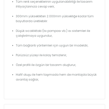
Tüm renk seçeneklerinin uygulanabilirliği ile tasarım
ihtiyaçlarınıza cevap verir,
300mm yükseklikten 2.000mm yüksekliğe kadar tüm
boyutlarda üretilebilir.
Düşük sıcaklıktaki (Isı pompası vb.) ısı sistemleri ile
çalıştırılmaya uygundur,
Tüm bağlantı yöntemleri için uygun bir modeldir,
Pürüzsüz yüzeyi ile kolay temizlenir,
Özel profili ile özgün bir tasarım oluşturur,
Hafif oluşu ile hem taşımada hem de montajda büyük
avantaj sağlar,