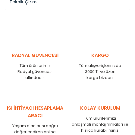
Teknik Çizim
Model /
Model
Yükseklik /
Height
Eksenl
Kodu /
Code
(mm)
(mm
YL
300
275
YL
375
350
YL
450
425
RADYAL GÜVENCESİ
KARGO
YL
525
500
Tüm ürünlerimiz
Tüm alışverişlerinizde
YL
600
575
Radyal güvencesi
3000 TL ve üzeri
altındadır.
kargo bizden.
YL
750
725
YL
825
800
YL
900
875
YL
1000
975
ISI İHTİYACI HESAPLAMA
KOLAY KURULUM
YL
1250
1225
ARACI
Tüm ürünlerimizi
YL
1500
1475
anlaşmalı montaj firmaları ile
Yaşam alanlarını doğru
hızlıca kurabilirsiniz.
değerlendiren online