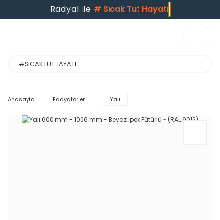
Radyal ile
#
Sıcak Tut Hayatı
Anasayfa
Radyatörler
Yalı