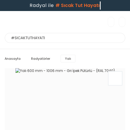
Radyal ile
#
Sıcak Tut Hayatı
Anasayfa
Radyatörler
Yalı