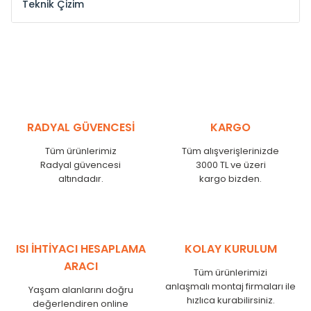
Teknik Çizim
Model /
Model
Yükseklik /
Height
Eksenl
Kodu /
Code
(mm)
(mm
YL
300
275
YL
375
350
YL
450
425
RADYAL GÜVENCESİ
KARGO
YL
525
500
Tüm ürünlerimiz
Tüm alışverişlerinizde
YL
600
575
Radyal güvencesi
3000 TL ve üzeri
altındadır.
kargo bizden.
YL
750
725
YL
825
800
YL
900
875
YL
1000
975
ISI İHTİYACI HESAPLAMA
KOLAY KURULUM
YL
1250
1225
ARACI
Tüm ürünlerimizi
YL
1500
1475
anlaşmalı montaj firmaları ile
Yaşam alanlarını doğru
hızlıca kurabilirsiniz.
değerlendiren online