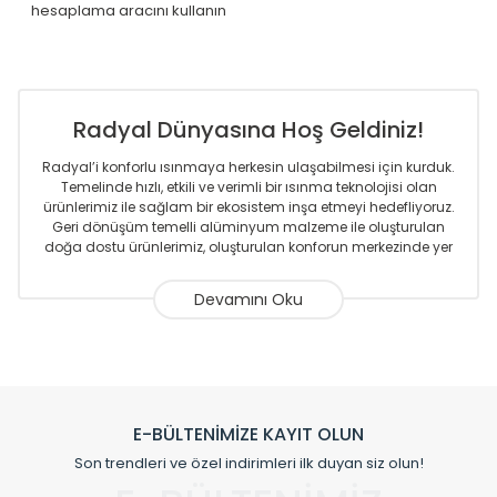
hesaplama aracını kullanın
Radyal Dünyasına Hoş Geldiniz!
Radyal’i konforlu ısınmaya herkesin ulaşabilmesi için kurduk.
Temelinde hızlı, etkili ve verimli bir ısınma teknolojisi olan
ürünlerimiz ile sağlam bir ekosistem inşa etmeyi hedefliyoruz.
Geri dönüşüm temelli alüminyum malzeme ile oluşturulan
doğa dostu ürünlerimiz, oluşturulan konforun merkezinde yer
almaktadır.
Sizlere sunmakta olduğumuz Alüminyum Radyatör ve
Havlupanlar ile önce konforlu ısınmayı, sonrasında
mekânlarınız için tüm tasarım ihtiyaçlarınızı da karşılayacak
çözümleri üretmekteyiz. Son teknoloji ve robotik hatlarıyla
radyatör ve havlupan üretimi yapan Radyal, özellikle
mimarların ve tasarımcıların tercih ettiği bir marka olmaktan
gurur duymaktadır. Avrupa’ya yapmakta olduğu ihracat ile
E-BÜLTENİMİZE KAYIT OLUN
de ürünlerinde sadece tasarımın ön planda olmadığını aynı
Son trendleri ve özel indirimleri ilk duyan siz olun!
zamanda kalite olarak ta en üst seviyede olduğunu
göstermiştir.