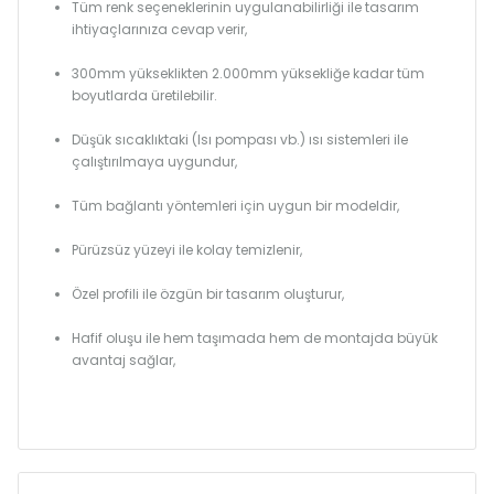
Tüm renk seçeneklerinin uygulanabilirliği ile tasarım
ihtiyaçlarınıza cevap verir,
300mm yükseklikten 2.000mm yüksekliğe kadar tüm
boyutlarda üretilebilir.
Düşük sıcaklıktaki (Isı pompası vb.) ısı sistemleri ile
çalıştırılmaya uygundur,
Tüm bağlantı yöntemleri için uygun bir modeldir,
Pürüzsüz yüzeyi ile kolay temizlenir,
Özel profili ile özgün bir tasarım oluşturur,
Hafif oluşu ile hem taşımada hem de montajda büyük
avantaj sağlar,