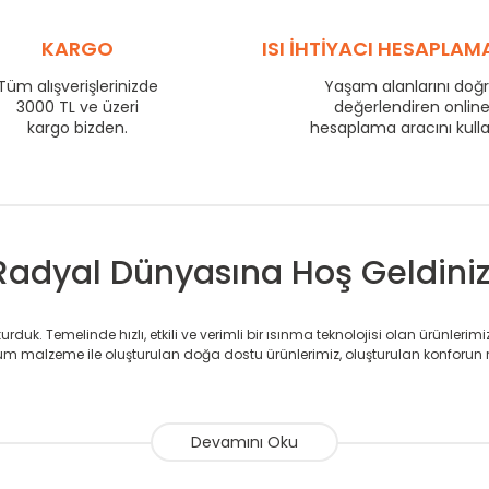
575
58
725
KARGO
72
ISI İHTİYACI HESAPLAM
800
77
Tüm alışverişlerinizde
Yaşam alanlarını doğ
3000 TL ve üzeri
875
82
değerlendiren onlin
kargo bizden.
hesaplama aracını kull
975
90
1225
110
1475
132
Radyal Dünyasına Hoş Geldiniz
duk. Temelinde hızlı, etkili ve verimli bir ısınma teknolojisi olan ürünlerim
 malzeme ile oluşturulan doğa dostu ürünlerimiz, oluşturulan konforun 
avlupanlar ile önce konforlu ısınmayı, sonrasında mekânlarınız için tü
atör ve havlupan üretimi yapan Radyal, özellikle mimarların ve tasarımcıla
nlerinde sadece tasarımın ön planda olmadığını aynı zamanda kalite ola
sıfır karbon ayak izi hedefiyle üretim yapan Radyal çevreye duyarlı üretim 