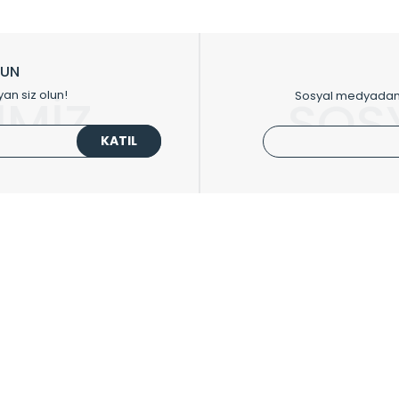
ikkat çeken tasarım radyatörlerimiz veülkemizdeki birçok elite projede terci
zin tasarladığınız boyut ve renge göre üretilebilen Radyatör ve havlupanla
LUN
upanların tamamlayıcısı olan vana, montaj aparatı, termostat, boru gizle
yan siz olun!
Sosyal medyadan p
İMİZ
SOS
oluşturmaktadır.
KATIL
 havlupan seçerken yardıma ihtiyacınız olduğunda,
0850 308 08 08
no’lu ş
UPLARI
HIZLI MENÜ
 Radyatörler
Üye Ol
 Havlupanlar
Hesabım
 Çelik Serisi
Sepetim
ım Serisi
Kargo Takip
ipmanları
Sıkça Sorulanlar