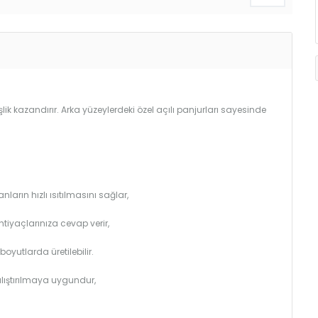
lik kazandırır. Arka yüzeylerdeki özel açılı panjurları sayesinde
arın hızlı ısıtılmasını sağlar,
htiyaçlarınıza cevap verir,
utlarda üretilebilir.
çalıştırılmaya uygundur,