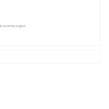
k avantaj sağlar,
Eksenler Arası /
Centres
Isıl Güç /
Power
∆T 60 (90/ 70-20
(mm)
(Kcal/h)
275
32
350
39
425
46
500
52