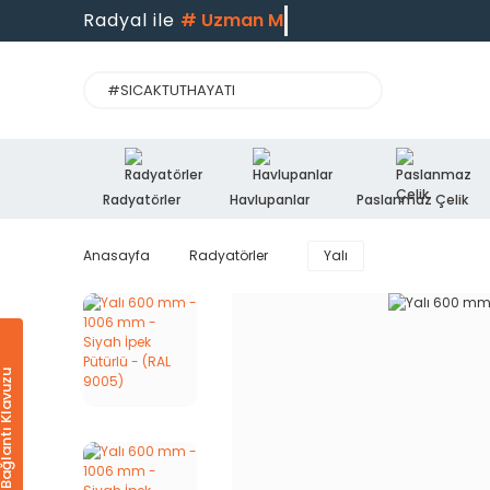
Radyal ile
#
U
Radyatörler
Havlupanlar
Paslanmaz Çelik
Anasayfa
Radyatörler
Yalı
Ürün & Bağlantı Klavuzu