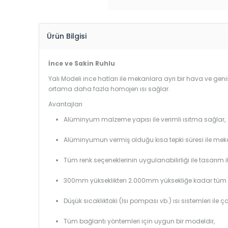
Ürün Bilgisi
İnce ve Sakin Ruhlu
Yalı Modeli ince hatları ile mekanlara ayrı bir hava ve geniş
ortama daha fazla homojen ısı sağlar.
Avantajları
Alüminyum malzeme yapısı ile verimli ısıtma sağlar,
Alüminyumun vermiş olduğu kısa tepki süresi ile mekanl
Tüm renk seçeneklerinin uygulanabilirliği ile tasarım i
300mm yükseklikten 2.000mm yüksekliğe kadar tüm boy
Düşük sıcaklıktaki (Isı pompası vb.) ısı sistemleri ile 
Tüm bağlantı yöntemleri için uygun bir modeldir,