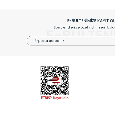
Klasik modellerimizin yanında, modern hatları ile de d
önemli farklılıklar yaratmaktadır. Si
E-BÜLTENİMİZE KAYIT O
Radyal sunmuş olduğu Alüminyum radyatör ve havl
Son trendleri ve özel indirimleri ilk du
E-BÜLTEN
Size özel olarak üretilen Radyatör ve
ÜRÜN GR
Alüminyum
Alüminyum
Paslanmaz
Özel Tasar
Montaj Ek