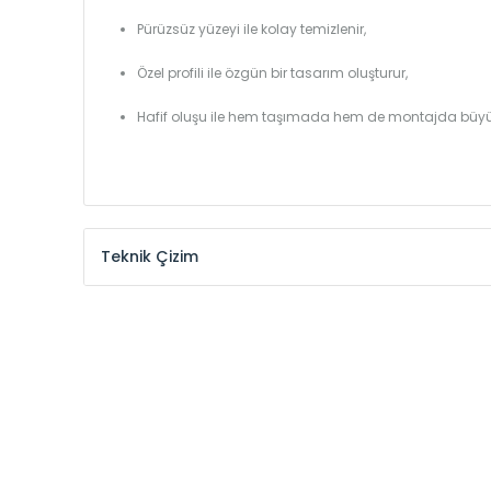
Pürüzsüz yüzeyi ile kolay temizlenir,
Özel profili ile özgün bir tasarım oluşturur,
Hafif oluşu ile hem taşımada hem de montajda büyü
Teknik Çizim
Model /
Model
Yükseklik /
Height
Kodu /
Code
(mm)
YL
300
YL
375
YL
450
YL
525