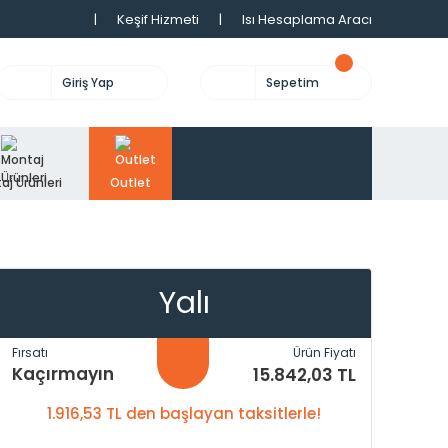
|
Keşif Hizmeti
|
Isı Hesaplama Aracı
Giriş Yap
Sepetim
aj Ürünleri
Outlet
Yalı
Fırsatı
Ürün Fiyatı
Kaçırmayın
15.842,03 TL
1.916,53 TL den başlayan taksitlerle!