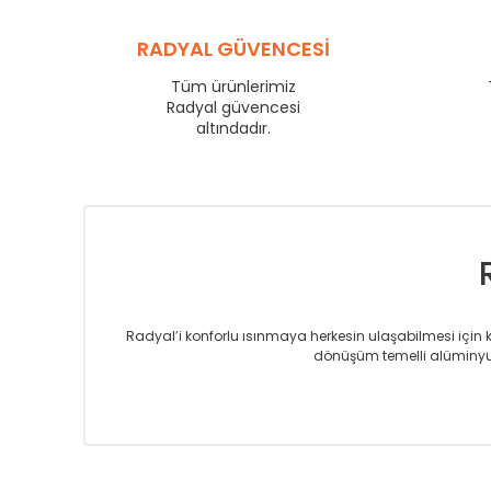
YL
600
YL
RADYAL GÜVENCESİ
750
YL
825
Tüm ürünlerimiz
YL
Radyal güvencesi
900
altındadır.
YL
1000
YL
1250
YL
1500
Radyal’i konforlu ısınmaya herkesin ulaşabilmesi için kur
dönüşüm temelli alüminyum
Sizlere sunmakta olduğumuz Alüminyum Radyatör ve H
üretmekteyiz. Son teknoloji ve robotik hatlarıyla rady
Avrupa’ya yapmakta olduğu ihracat ile de ürü
Çevreci ve yeşil enerji yaklaşımlarıyla ve 