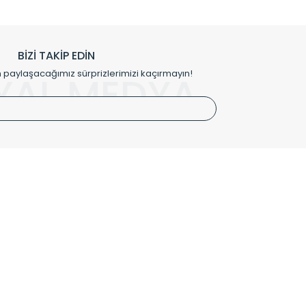
h edilmekte, mimarların kişiselleştirilmiş çözümlerinde
rımız mekânlarınıza değer katmaktadır.
BİZİ TAKİP EDİN
me kılıfı gibi aksesuarları ile de özel çözümler
aylaşacağımız sürprizlerimizi kaçırmayın!
YAL MEDYA
irket hattımızdan bizlere ulaşabilirsiniz.
SÖZLEŞMELER
Kullanım Koşulları
Gizlilik ve Güvenlik
İptal ve İade Şartları
Mesafeli Satış Sözleşmesi
Kişisel Verilerin Korunması Politikası