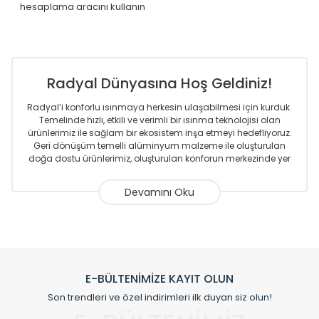
hesaplama aracını kullanın
Radyal Dünyasına Hoş Geldiniz!
Radyal’i konforlu ısınmaya herkesin ulaşabilmesi için kurduk.
Temelinde hızlı, etkili ve verimli bir ısınma teknolojisi olan
ürünlerimiz ile sağlam bir ekosistem inşa etmeyi hedefliyoruz.
Geri dönüşüm temelli alüminyum malzeme ile oluşturulan
doğa dostu ürünlerimiz, oluşturulan konforun merkezinde yer
almaktadır.
Sizlere sunmakta olduğumuz Alüminyum Radyatör ve
Havlupanlar ile önce konforlu ısınmayı, sonrasında
mekânlarınız için tüm tasarım ihtiyaçlarınızı da karşılayacak
çözümleri üretmekteyiz. Son teknoloji ve robotik hatlarıyla
radyatör ve havlupan üretimi yapan Radyal, özellikle
mimarların ve tasarımcıların tercih ettiği bir marka olmaktan
gurur duymaktadır. Avrupa’ya yapmakta olduğu ihracat ile
E-BÜLTENİMİZE KAYIT OLUN
de ürünlerinde sadece tasarımın ön planda olmadığını aynı
Son trendleri ve özel indirimleri ilk duyan siz olun!
zamanda kalite olarak ta en üst seviyede olduğunu
göstermiştir.