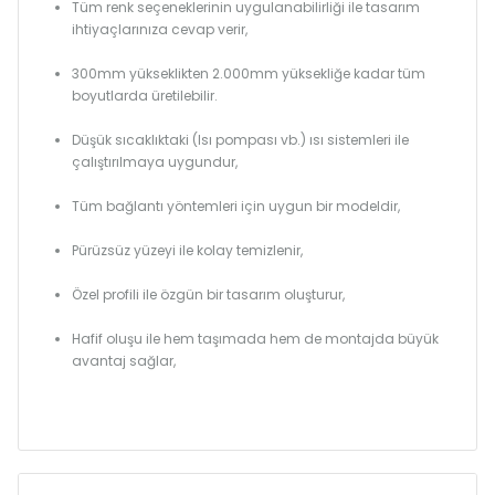
Tüm renk seçeneklerinin uygulanabilirliği ile tasarım
ihtiyaçlarınıza cevap verir,
300mm yükseklikten 2.000mm yüksekliğe kadar tüm
boyutlarda üretilebilir.
Düşük sıcaklıktaki (Isı pompası vb.) ısı sistemleri ile
çalıştırılmaya uygundur,
Tüm bağlantı yöntemleri için uygun bir modeldir,
Pürüzsüz yüzeyi ile kolay temizlenir,
Özel profili ile özgün bir tasarım oluşturur,
Hafif oluşu ile hem taşımada hem de montajda büyük
avantaj sağlar,