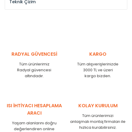
Teknik Çizim
Model /
Model
Yükseklik /
Height
Eksenl
Kodu /
Code
(mm)
(mm
YL
300
275
YL
375
350
YL
450
425
RADYAL GÜVENCESİ
KARGO
YL
525
500
Tüm ürünlerimiz
Tüm alışverişlerinizde
YL
600
575
Radyal güvencesi
3000 TL ve üzeri
altındadır.
kargo bizden.
YL
750
725
YL
825
800
YL
900
875
YL
1000
975
ISI İHTİYACI HESAPLAMA
KOLAY KURULUM
YL
1250
1225
ARACI
Tüm ürünlerimizi
YL
1500
1475
anlaşmalı montaj firmaları ile
Yaşam alanlarını doğru
hızlıca kurabilirsiniz.
değerlendiren online