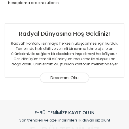
hesaplama aracını kullanın
Radyal Dünyasına Hoş Geldiniz!
Radyal’i konforlu ısınmaya herkesin ulaşabilmesi için kurduk.
Temelinde hızlı, etkili ve verimli bir ısınma teknolojisi olan
ürünlerimiz ile sağlam bir ekosistem inşa etmeyi hedefliyoruz.
Geri dönüşüm temelli alüminyum malzeme ile oluşturulan
doğa dostu ürünlerimiz, oluşturulan konforun merkezinde yer
almaktadır.
Sizlere sunmakta olduğumuz Alüminyum Radyatör ve
Havlupanlar ile önce konforlu ısınmayı, sonrasında
mekânlarınız için tüm tasarım ihtiyaçlarınızı da karşılayacak
çözümleri üretmekteyiz. Son teknoloji ve robotik hatlarıyla
radyatör ve havlupan üretimi yapan Radyal, özellikle
mimarların ve tasarımcıların tercih ettiği bir marka olmaktan
gurur duymaktadır. Avrupa’ya yapmakta olduğu ihracat ile
E-BÜLTENİMİZE KAYIT OLUN
de ürünlerinde sadece tasarımın ön planda olmadığını aynı
Son trendleri ve özel indirimleri ilk duyan siz olun!
zamanda kalite olarak ta en üst seviyede olduğunu
göstermiştir.