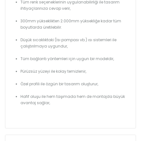
Tüm renk seçeneklerinin uygulanabilirliği ile tasarım
ihtiyaçlarınıza cevap verir,
300mm yükseklikten 2.000mm yüksekliğe kadar tüm
boyutlarda üretilebilir.
Düşük sıcaklıktaki (Isı pompası vb.) ısı sistemleri ile
çalıştırılmaya uygundur,
Tüm bağlantı yöntemleri için uygun bir modeldir,
Pürüzsüz yüzeyi ile kolay temizlenir,
Özel profili ile özgün bir tasarım oluşturur,
Hafif oluşu ile hem taşımada hem de montajda büyük
avantaj sağlar,