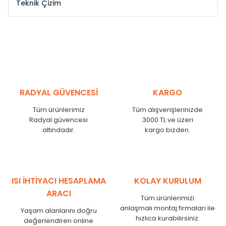
Teknik Çizim
Model /
Model
Yükseklik /
Height
Eksenl
Kodu /
Code
(mm)
(mm
YL
300
275
YL
375
350
YL
450
425
RADYAL GÜVENCESİ
KARGO
YL
525
500
Tüm ürünlerimiz
Tüm alışverişlerinizde
YL
600
575
Radyal güvencesi
3000 TL ve üzeri
altındadır.
kargo bizden.
YL
750
725
YL
825
800
YL
900
875
YL
1000
975
ISI İHTİYACI HESAPLAMA
KOLAY KURULUM
YL
1250
1225
ARACI
Tüm ürünlerimizi
YL
1500
1475
anlaşmalı montaj firmaları ile
Yaşam alanlarını doğru
hızlıca kurabilirsiniz.
değerlendiren online