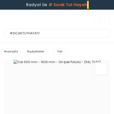
Radyal ile
#
Sıcak Tut Hayatı
Anasayfa
Radyatörler
Yalı