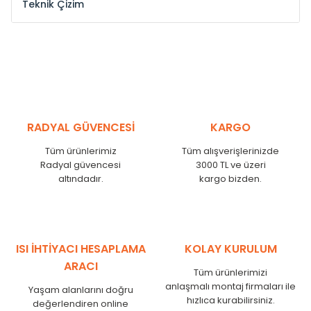
Teknik Çizim
Model /
Model
Yükseklik /
Height
Eksenl
Kodu /
Code
(mm)
(mm
YL
300
275
YL
375
350
YL
450
425
RADYAL GÜVENCESİ
KARGO
YL
525
500
Tüm ürünlerimiz
Tüm alışverişlerinizde
YL
600
575
Radyal güvencesi
3000 TL ve üzeri
altındadır.
kargo bizden.
YL
750
725
YL
825
800
YL
900
875
YL
1000
975
ISI İHTİYACI HESAPLAMA
KOLAY KURULUM
YL
1250
1225
ARACI
Tüm ürünlerimizi
YL
1500
1475
anlaşmalı montaj firmaları ile
Yaşam alanlarını doğru
hızlıca kurabilirsiniz.
değerlendiren online