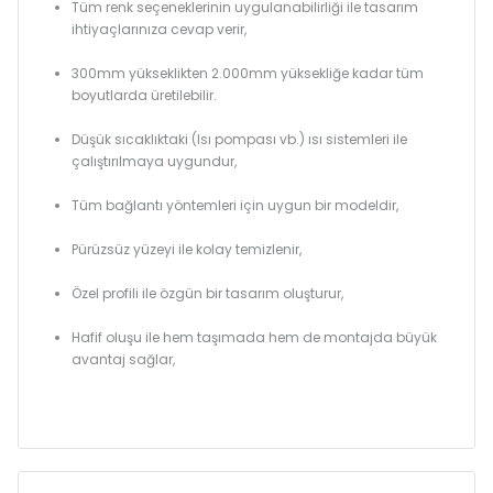
Tüm renk seçeneklerinin uygulanabilirliği ile tasarım
ihtiyaçlarınıza cevap verir,
300mm yükseklikten 2.000mm yüksekliğe kadar tüm
boyutlarda üretilebilir.
Düşük sıcaklıktaki (Isı pompası vb.) ısı sistemleri ile
çalıştırılmaya uygundur,
Tüm bağlantı yöntemleri için uygun bir modeldir,
Pürüzsüz yüzeyi ile kolay temizlenir,
Özel profili ile özgün bir tasarım oluşturur,
Hafif oluşu ile hem taşımada hem de montajda büyük
avantaj sağlar,