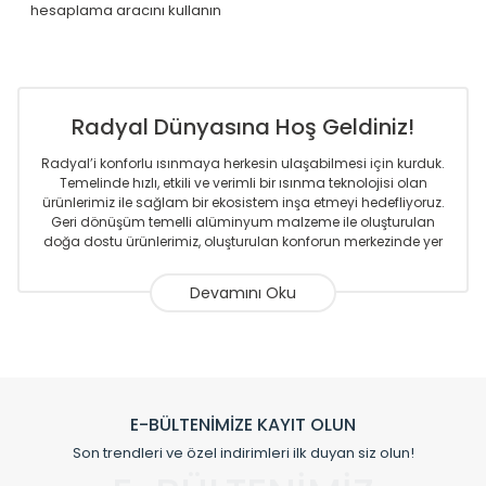
hesaplama aracını kullanın
Radyal Dünyasına Hoş Geldiniz!
Radyal’i konforlu ısınmaya herkesin ulaşabilmesi için kurduk.
Temelinde hızlı, etkili ve verimli bir ısınma teknolojisi olan
ürünlerimiz ile sağlam bir ekosistem inşa etmeyi hedefliyoruz.
Geri dönüşüm temelli alüminyum malzeme ile oluşturulan
doğa dostu ürünlerimiz, oluşturulan konforun merkezinde yer
almaktadır.
Sizlere sunmakta olduğumuz Alüminyum Radyatör ve
Havlupanlar ile önce konforlu ısınmayı, sonrasında
mekânlarınız için tüm tasarım ihtiyaçlarınızı da karşılayacak
çözümleri üretmekteyiz. Son teknoloji ve robotik hatlarıyla
radyatör ve havlupan üretimi yapan Radyal, özellikle
mimarların ve tasarımcıların tercih ettiği bir marka olmaktan
gurur duymaktadır. Avrupa’ya yapmakta olduğu ihracat ile
E-BÜLTENİMİZE KAYIT OLUN
de ürünlerinde sadece tasarımın ön planda olmadığını aynı
Son trendleri ve özel indirimleri ilk duyan siz olun!
zamanda kalite olarak ta en üst seviyede olduğunu
göstermiştir.