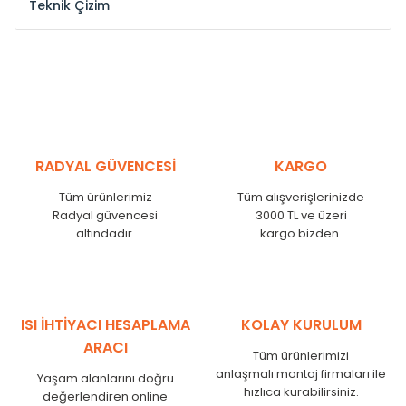
Teknik Çizim
Model /
Model
Yükseklik /
Height
Eksenl
Kodu /
Code
(mm)
(mm
YL
300
275
YL
375
350
YL
450
425
RADYAL GÜVENCESİ
KARGO
YL
525
500
Tüm ürünlerimiz
Tüm alışverişlerinizde
YL
600
575
Radyal güvencesi
3000 TL ve üzeri
altındadır.
kargo bizden.
YL
750
725
YL
825
800
YL
900
875
YL
1000
975
ISI İHTİYACI HESAPLAMA
KOLAY KURULUM
YL
1250
1225
ARACI
Tüm ürünlerimizi
YL
1500
1475
anlaşmalı montaj firmaları ile
Yaşam alanlarını doğru
hızlıca kurabilirsiniz.
değerlendiren online