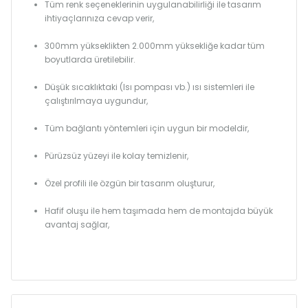
Tüm renk seçeneklerinin uygulanabilirliği ile tasarım
ihtiyaçlarınıza cevap verir,
300mm yükseklikten 2.000mm yüksekliğe kadar tüm
boyutlarda üretilebilir.
Düşük sıcaklıktaki (Isı pompası vb.) ısı sistemleri ile
çalıştırılmaya uygundur,
Tüm bağlantı yöntemleri için uygun bir modeldir,
Pürüzsüz yüzeyi ile kolay temizlenir,
Özel profili ile özgün bir tasarım oluşturur,
Hafif oluşu ile hem taşımada hem de montajda büyük
avantaj sağlar,