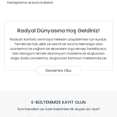
hesaplama aracını kullanın
Radyal Dünyasına Hoş Geldiniz!
Radyal’i konforlu ısınmaya herkesin ulaşabilmesi için kurduk.
Temelinde hızlı, etkili ve verimli bir ısınma teknolojisi olan
ürünlerimiz ile sağlam bir ekosistem inşa etmeyi hedefliyoruz.
Geri dönüşüm temelli alüminyum malzeme ile oluşturulan
doğa dostu ürünlerimiz, oluşturulan konforun merkezinde yer
almaktadır.
Sizlere sunmakta olduğumuz Alüminyum Radyatör ve
Havlupanlar ile önce konforlu ısınmayı, sonrasında
mekânlarınız için tüm tasarım ihtiyaçlarınızı da karşılayacak
çözümleri üretmekteyiz. Son teknoloji ve robotik hatlarıyla
radyatör ve havlupan üretimi yapan Radyal, özellikle
mimarların ve tasarımcıların tercih ettiği bir marka olmaktan
gurur duymaktadır. Avrupa’ya yapmakta olduğu ihracat ile
E-BÜLTENİMİZE KAYIT OLUN
de ürünlerinde sadece tasarımın ön planda olmadığını aynı
Son trendleri ve özel indirimleri ilk duyan siz olun!
zamanda kalite olarak ta en üst seviyede olduğunu
göstermiştir.