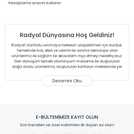
hesaplama aracını kullanın
Radyal Dünyasına Hoş Geldiniz!
Radyal’i konforlu ısınmaya herkesin ulaşabilmesi için kurduk.
Temelinde hızlı, etkili ve verimli bir ısınma teknolojisi olan
ürünlerimiz ile sağlam bir ekosistem inşa etmeyi hedefliyoruz.
Geri dönüşüm temelli alüminyum malzeme ile oluşturulan
doğa dostu ürünlerimiz, oluşturulan konforun merkezinde yer
almaktadır.
Sizlere sunmakta olduğumuz Alüminyum Radyatör ve
Havlupanlar ile önce konforlu ısınmayı, sonrasında
mekânlarınız için tüm tasarım ihtiyaçlarınızı da karşılayacak
çözümleri üretmekteyiz. Son teknoloji ve robotik hatlarıyla
radyatör ve havlupan üretimi yapan Radyal, özellikle
mimarların ve tasarımcıların tercih ettiği bir marka olmaktan
gurur duymaktadır. Avrupa’ya yapmakta olduğu ihracat ile
E-BÜLTENİMİZE KAYIT OLUN
de ürünlerinde sadece tasarımın ön planda olmadığını aynı
Son trendleri ve özel indirimleri ilk duyan siz olun!
zamanda kalite olarak ta en üst seviyede olduğunu
göstermiştir.