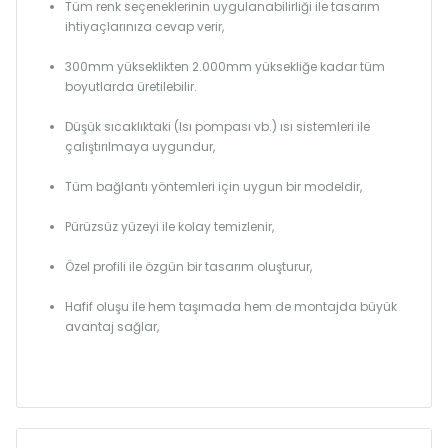
Tüm renk seçeneklerinin uygulanabilirliği ile tasarım
ihtiyaçlarınıza cevap verir,
300mm yükseklikten 2.000mm yüksekliğe kadar tüm
boyutlarda üretilebilir.
Düşük sıcaklıktaki (Isı pompası vb.) ısı sistemleri ile
çalıştırılmaya uygundur,
Tüm bağlantı yöntemleri için uygun bir modeldir,
Pürüzsüz yüzeyi ile kolay temizlenir,
Özel profili ile özgün bir tasarım oluşturur,
Hafif oluşu ile hem taşımada hem de montajda büyük
avantaj sağlar,