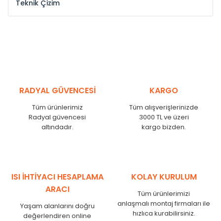
Teknik Çizim
Model /
Model
Yükseklik /
Height
Eksenl
Kodu /
Code
(mm)
(mm
YL
300
275
YL
375
350
YL
450
425
RADYAL GÜVENCESİ
KARGO
YL
525
500
Tüm ürünlerimiz
Tüm alışverişlerinizde
YL
600
575
Radyal güvencesi
3000 TL ve üzeri
altındadır.
kargo bizden.
YL
750
725
YL
825
800
YL
900
875
YL
1000
975
ISI İHTİYACI HESAPLAMA
KOLAY KURULUM
YL
1250
1225
ARACI
Tüm ürünlerimizi
YL
1500
1475
anlaşmalı montaj firmaları ile
Yaşam alanlarını doğru
hızlıca kurabilirsiniz.
değerlendiren online