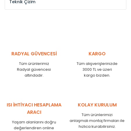
Teknik Çizim
Model /
Model
Yükseklik /
Height
Eksenl
Kodu /
Code
(mm)
(mm
YL
300
275
YL
375
350
YL
450
425
RADYAL GÜVENCESİ
KARGO
YL
525
500
Tüm ürünlerimiz
Tüm alışverişlerinizde
YL
600
575
Radyal güvencesi
3000 TL ve üzeri
altındadır.
kargo bizden.
YL
750
725
YL
825
800
YL
900
875
YL
1000
975
ISI İHTİYACI HESAPLAMA
KOLAY KURULUM
YL
1250
1225
ARACI
Tüm ürünlerimizi
YL
1500
1475
anlaşmalı montaj firmaları ile
Yaşam alanlarını doğru
hızlıca kurabilirsiniz.
değerlendiren online