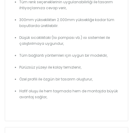
Tüm renk seçeneklerinin uygulanabilirliği ile tasarım
ihtiyaçlarınıza cevap verir,
300mm yükseklikten 2.000mm yüksekliğe kadar tüm
boyutlarda üretilebilir.
Düşük sıcaklıktaki (Isı pompası vb.) ısı sistemleri ile
çalıştırılmaya uygundur,
Tüm bağlantı yöntemleri için uygun bir modeldir,
Pürüzsüz yüzeyi ile kolay temizlenir,
Özel profili ile özgün bir tasarım oluşturur,
Hafif oluşu ile hem taşımada hem de montajda büyük
avantaj sağlar,