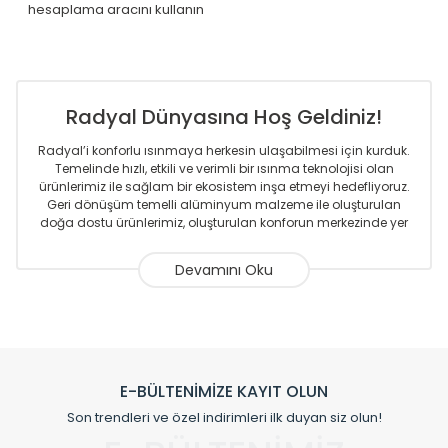
hesaplama aracını kullanın
Radyal Dünyasına Hoş Geldiniz!
Radyal’i konforlu ısınmaya herkesin ulaşabilmesi için kurduk.
Temelinde hızlı, etkili ve verimli bir ısınma teknolojisi olan
ürünlerimiz ile sağlam bir ekosistem inşa etmeyi hedefliyoruz.
Geri dönüşüm temelli alüminyum malzeme ile oluşturulan
doğa dostu ürünlerimiz, oluşturulan konforun merkezinde yer
almaktadır.
Sizlere sunmakta olduğumuz Alüminyum Radyatör ve
Havlupanlar ile önce konforlu ısınmayı, sonrasında
mekânlarınız için tüm tasarım ihtiyaçlarınızı da karşılayacak
çözümleri üretmekteyiz. Son teknoloji ve robotik hatlarıyla
radyatör ve havlupan üretimi yapan Radyal, özellikle
mimarların ve tasarımcıların tercih ettiği bir marka olmaktan
gurur duymaktadır. Avrupa’ya yapmakta olduğu ihracat ile
E-BÜLTENİMİZE KAYIT OLUN
de ürünlerinde sadece tasarımın ön planda olmadığını aynı
Son trendleri ve özel indirimleri ilk duyan siz olun!
zamanda kalite olarak ta en üst seviyede olduğunu
göstermiştir.