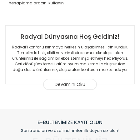
hesaplama aracını kullanın
Radyal Dünyasına Hoş Geldiniz!
Radyal’i konforlu ısınmaya herkesin ulaşabilmesi için kurduk.
Temelinde hızlı, etkili ve verimli bir ısınma teknolojisi olan
ürünlerimiz ile sağlam bir ekosistem inşa etmeyi hedefliyoruz.
Geri dönüşüm temelli alüminyum malzeme ile oluşturulan
doğa dostu ürünlerimiz, oluşturulan konforun merkezinde yer
almaktadır.
Sizlere sunmakta olduğumuz Alüminyum Radyatör ve
Havlupanlar ile önce konforlu ısınmayı, sonrasında
mekânlarınız için tüm tasarım ihtiyaçlarınızı da karşılayacak
çözümleri üretmekteyiz. Son teknoloji ve robotik hatlarıyla
radyatör ve havlupan üretimi yapan Radyal, özellikle
mimarların ve tasarımcıların tercih ettiği bir marka olmaktan
gurur duymaktadır. Avrupa’ya yapmakta olduğu ihracat ile
E-BÜLTENİMİZE KAYIT OLUN
de ürünlerinde sadece tasarımın ön planda olmadığını aynı
Son trendleri ve özel indirimleri ilk duyan siz olun!
zamanda kalite olarak ta en üst seviyede olduğunu
göstermiştir.