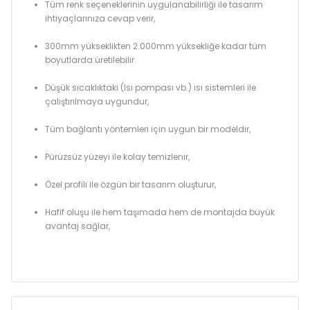
Tüm renk seçeneklerinin uygulanabilirliği ile tasarım
ihtiyaçlarınıza cevap verir,
300mm yükseklikten 2.000mm yüksekliğe kadar tüm
boyutlarda üretilebilir.
Düşük sıcaklıktaki (Isı pompası vb.) ısı sistemleri ile
çalıştırılmaya uygundur,
Tüm bağlantı yöntemleri için uygun bir modeldir,
Pürüzsüz yüzeyi ile kolay temizlenir,
Özel profili ile özgün bir tasarım oluşturur,
Hafif oluşu ile hem taşımada hem de montajda büyük
avantaj sağlar,