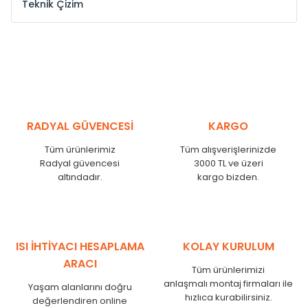
Teknik Çizim
Model /
Model
Yükseklik /
Height
Eksenl
Kodu /
Code
(mm)
(mm
YL
300
275
YL
375
350
YL
450
425
RADYAL GÜVENCESİ
KARGO
YL
525
500
Tüm ürünlerimiz
Tüm alışverişlerinizde
YL
600
575
Radyal güvencesi
3000 TL ve üzeri
altındadır.
kargo bizden.
YL
750
725
YL
825
800
YL
900
875
YL
1000
975
ISI İHTİYACI HESAPLAMA
KOLAY KURULUM
YL
1250
1225
ARACI
Tüm ürünlerimizi
YL
1500
1475
anlaşmalı montaj firmaları ile
Yaşam alanlarını doğru
hızlıca kurabilirsiniz.
değerlendiren online