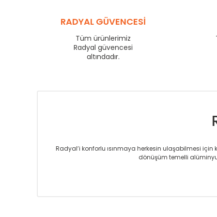
YL
600
YL
RADYAL GÜVENCESİ
750
YL
825
Tüm ürünlerimiz
YL
Radyal güvencesi
900
altındadır.
YL
1000
YL
1250
YL
1500
Radyal’i konforlu ısınmaya herkesin ulaşabilmesi için kur
dönüşüm temelli alüminyum
Sizlere sunmakta olduğumuz Alüminyum Radyatör ve H
üretmekteyiz. Son teknoloji ve robotik hatlarıyla rady
Avrupa’ya yapmakta olduğu ihracat ile de ürü
Çevreci ve yeşil enerji yaklaşımlarıyla ve 