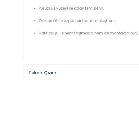
Pürüzsüz yüzeyi ile kolay temizlenir,
Özel profili ile özgün bir tasarım oluşturur,
Hafif oluşu ile hem taşımada hem de montajda büyü
Teknik Çizim
Model /
Model
Yükseklik /
Height
Kodu /
Code
(mm)
YL
300
YL
375
YL
450
YL
525