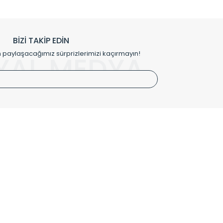
h edilmekte, mimarların kişiselleştirilmiş çözümlerinde
rımız mekânlarınıza değer katmaktadır.
BİZİ TAKİP EDİN
me kılıfı gibi aksesuarları ile de özel çözümler
aylaşacağımız sürprizlerimizi kaçırmayın!
YAL MEDYA
irket hattımızdan bizlere ulaşabilirsiniz.
SÖZLEŞMELER
Kullanım Koşulları
Gizlilik ve Güvenlik
İptal ve İade Şartları
Mesafeli Satış Sözleşmesi
Kişisel Verilerin Korunması Politikası