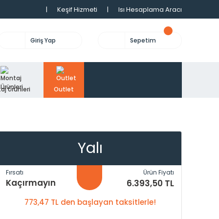
|
Keşif Hizmeti
|
Isı Hesaplama Aracı
Giriş Yap
Sepetim
aj Ürünleri
Outlet
Yalı
Fırsatı
Ürün Fiyatı
Kaçırmayın
6.393,50 TL
773,47 TL den başlayan taksitlerle!