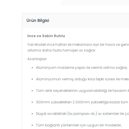
Ürün Bilgisi
İnce ve Sakin Ruhlu
Yalı Modeli ince hatları ile mekanlara ayrı bir hava ve geniş
ortama daha fazla homojen ısı sağlar.
Avantajları
Alüminyum malzeme yapısı ile verimli ısıtma sağlar,
Alüminyumun vermiş olduğu kısa tepki süresi ile mekanl
Tüm renk seçeneklerinin uygulanabilirliği ile tasarım i
300mm yükseklikten 2.000mm yüksekliğe kadar tüm boy
Düşük sıcaklıktaki (Isı pompası vb.) ısı sistemleri ile 
Tüm bağlantı yöntemleri için uygun bir modeldir,