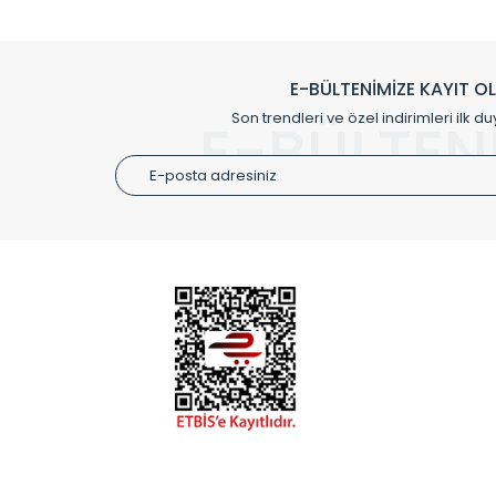
Klasik modellerimizin yanında, modern hatları ile de d
önemli farklılıklar yaratmaktadır. Si
E-BÜLTENİMİZE KAYIT O
Radyal sunmuş olduğu Alüminyum radyatör ve havl
Son trendleri ve özel indirimleri ilk du
E-BÜLTEN
Size özel olarak üretilen Radyatör ve
ÜRÜN GR
Alüminyum
Alüminyum
Paslanmaz
Özel Tasar
Montaj Ek