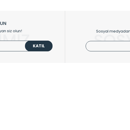
ikkat çeken tasarım radyatörlerimiz veülkemizdeki birçok elite projede terci
zin tasarladığınız boyut ve renge göre üretilebilen Radyatör ve havlupanla
LUN
upanların tamamlayıcısı olan vana, montaj aparatı, termostat, boru gizle
yan siz olun!
Sosyal medyadan p
İMİZ
SOS
oluşturmaktadır.
KATIL
 havlupan seçerken yardıma ihtiyacınız olduğunda,
0850 308 08 08
no’lu ş
UPLARI
HIZLI MENÜ
 Radyatörler
Üye Ol
 Havlupanlar
Hesabım
 Çelik Serisi
Sepetim
ım Serisi
Kargo Takip
ipmanları
Sıkça Sorulanlar