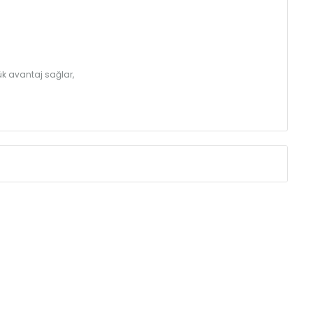
k avantaj sağlar,
Eksenler Arası /
Centres
Isıl Güç /
Power
∆T 60 (90/ 70-20
(mm)
(Kcal/h)
275
32
350
39
425
46
500
52