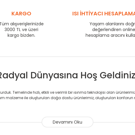
575
58
725
KARGO
72
ISI İHTİYACI HESAPLAM
800
77
Tüm alışverişlerinizde
Yaşam alanlarını doğ
3000 TL ve üzeri
875
82
değerlendiren onlin
kargo bizden.
hesaplama aracını kull
975
90
1225
110
1475
132
Radyal Dünyasına Hoş Geldiniz
duk. Temelinde hızlı, etkili ve verimli bir ısınma teknolojisi olan ürünlerim
 malzeme ile oluşturulan doğa dostu ürünlerimiz, oluşturulan konforun 
avlupanlar ile önce konforlu ısınmayı, sonrasında mekânlarınız için tü
atör ve havlupan üretimi yapan Radyal, özellikle mimarların ve tasarımcıla
nlerinde sadece tasarımın ön planda olmadığını aynı zamanda kalite ola
sıfır karbon ayak izi hedefiyle üretim yapan Radyal çevreye duyarlı üretim 