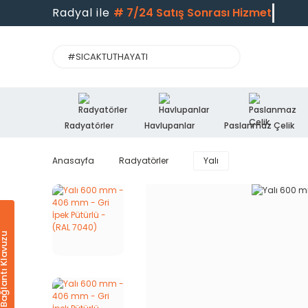
Radyal ile
#
7/24 Satış Sonrası Hizme
Radyatörler
Havlupanlar
Paslanmaz Çelik
Anasayfa
Radyatörler
Yalı
Ürün & Bağlantı Klavuzu