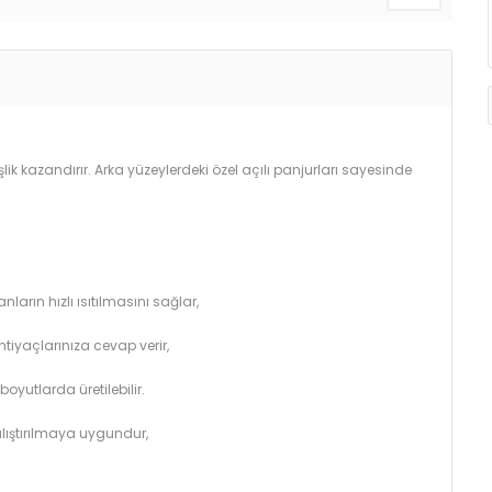
lik kazandırır. Arka yüzeylerdeki özel açılı panjurları sayesinde
arın hızlı ısıtılmasını sağlar,
htiyaçlarınıza cevap verir,
utlarda üretilebilir.
çalıştırılmaya uygundur,