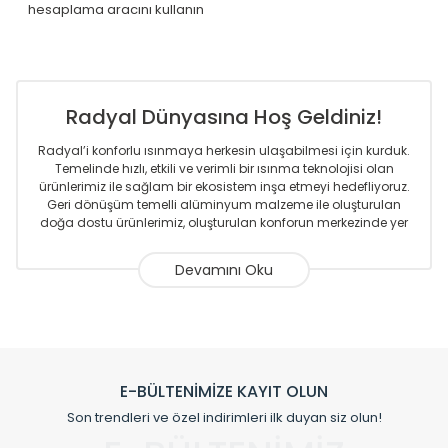
hesaplama aracını kullanın
Radyal Dünyasına Hoş Geldiniz!
Radyal’i konforlu ısınmaya herkesin ulaşabilmesi için kurduk.
Temelinde hızlı, etkili ve verimli bir ısınma teknolojisi olan
ürünlerimiz ile sağlam bir ekosistem inşa etmeyi hedefliyoruz.
Geri dönüşüm temelli alüminyum malzeme ile oluşturulan
doğa dostu ürünlerimiz, oluşturulan konforun merkezinde yer
almaktadır.
Sizlere sunmakta olduğumuz Alüminyum Radyatör ve
Havlupanlar ile önce konforlu ısınmayı, sonrasında
mekânlarınız için tüm tasarım ihtiyaçlarınızı da karşılayacak
çözümleri üretmekteyiz. Son teknoloji ve robotik hatlarıyla
radyatör ve havlupan üretimi yapan Radyal, özellikle
mimarların ve tasarımcıların tercih ettiği bir marka olmaktan
gurur duymaktadır. Avrupa’ya yapmakta olduğu ihracat ile
E-BÜLTENİMİZE KAYIT OLUN
de ürünlerinde sadece tasarımın ön planda olmadığını aynı
Son trendleri ve özel indirimleri ilk duyan siz olun!
zamanda kalite olarak ta en üst seviyede olduğunu
göstermiştir.