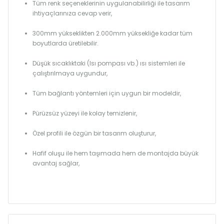
Tüm renk seçeneklerinin uygulanabilirliği ile tasarım
ihtiyaçlarınıza cevap verir,
300mm yükseklikten 2.000mm yüksekliğe kadar tüm
boyutlarda üretilebilir.
Düşük sıcaklıktaki (Isı pompası vb.) ısı sistemleri ile
çalıştırılmaya uygundur,
Tüm bağlantı yöntemleri için uygun bir modeldir,
Pürüzsüz yüzeyi ile kolay temizlenir,
Özel profili ile özgün bir tasarım oluşturur,
Hafif oluşu ile hem taşımada hem de montajda büyük
avantaj sağlar,