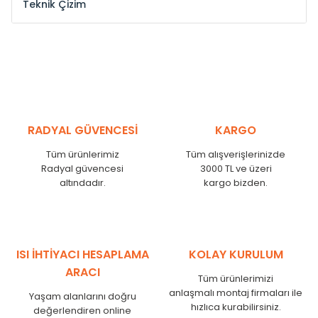
Teknik Çizim
Model /
Model
Yükseklik /
Height
Eksenl
Kodu /
Code
(mm)
(mm
YL
300
275
YL
375
350
YL
450
425
RADYAL GÜVENCESİ
KARGO
YL
525
500
Tüm ürünlerimiz
Tüm alışverişlerinizde
YL
600
575
Radyal güvencesi
3000 TL ve üzeri
altındadır.
kargo bizden.
YL
750
725
YL
825
800
YL
900
875
YL
1000
975
ISI İHTİYACI HESAPLAMA
KOLAY KURULUM
YL
1250
1225
ARACI
Tüm ürünlerimizi
YL
1500
1475
anlaşmalı montaj firmaları ile
Yaşam alanlarını doğru
hızlıca kurabilirsiniz.
değerlendiren online