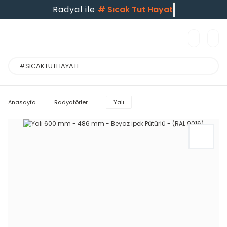
Radyal ile
#
Sıcak Tut Hayatı
Anasayfa
Radyatörler
Yalı