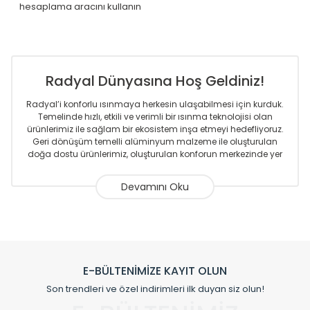
hesaplama aracını kullanın
Radyal Dünyasına Hoş Geldiniz!
Radyal’i konforlu ısınmaya herkesin ulaşabilmesi için kurduk.
Temelinde hızlı, etkili ve verimli bir ısınma teknolojisi olan
ürünlerimiz ile sağlam bir ekosistem inşa etmeyi hedefliyoruz.
Geri dönüşüm temelli alüminyum malzeme ile oluşturulan
doğa dostu ürünlerimiz, oluşturulan konforun merkezinde yer
almaktadır.
Sizlere sunmakta olduğumuz Alüminyum Radyatör ve
Havlupanlar ile önce konforlu ısınmayı, sonrasında
mekânlarınız için tüm tasarım ihtiyaçlarınızı da karşılayacak
çözümleri üretmekteyiz. Son teknoloji ve robotik hatlarıyla
radyatör ve havlupan üretimi yapan Radyal, özellikle
mimarların ve tasarımcıların tercih ettiği bir marka olmaktan
gurur duymaktadır. Avrupa’ya yapmakta olduğu ihracat ile
E-BÜLTENİMİZE KAYIT OLUN
de ürünlerinde sadece tasarımın ön planda olmadığını aynı
Son trendleri ve özel indirimleri ilk duyan siz olun!
zamanda kalite olarak ta en üst seviyede olduğunu
göstermiştir.