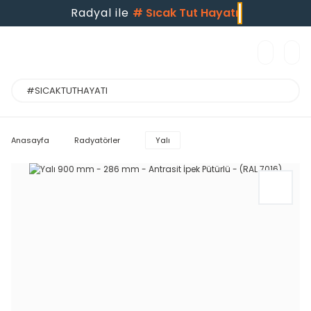
Radyal ile
#
Sıcak Tut Hayatı
Anasayfa
Radyatörler
Yalı