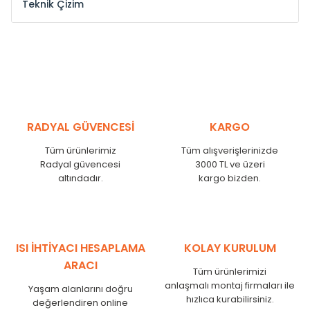
Teknik Çizim
Model /
Model
Yükseklik /
Height
Eksenl
Kodu /
Code
(mm)
(mm
YL
300
275
YL
375
350
YL
450
425
RADYAL GÜVENCESİ
KARGO
YL
525
500
Tüm ürünlerimiz
Tüm alışverişlerinizde
YL
600
575
Radyal güvencesi
3000 TL ve üzeri
altındadır.
kargo bizden.
YL
750
725
YL
825
800
YL
900
875
YL
1000
975
ISI İHTİYACI HESAPLAMA
KOLAY KURULUM
YL
1250
1225
ARACI
Tüm ürünlerimizi
YL
1500
1475
anlaşmalı montaj firmaları ile
Yaşam alanlarını doğru
hızlıca kurabilirsiniz.
değerlendiren online