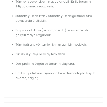
Tüm renk seçeneklerinin uygulanabilirliği ile tasarım
ihtiyaçlarınıza cevap verir,
300mm yükseklikten 2.000mm yüksekliğe kadar tüm
boyutlarda üretilebilir.
Düşük sıcaklıktaki (Isı pompası vb.) ısı sistemleri ile
çalıştırılmaya uygundur,
Tüm bağlantı yöntemleri için uygun bir modeldir,
Pürüzsüz yüzeyi ile kolay temizlenir,
Özel profili ile özgün bir tasarım oluşturur,
Hafif oluşu ile hem taşımada hem de montajda büyük
avantaj sağlar,