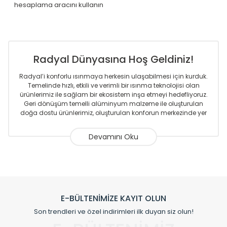
hesaplama aracını kullanın
Radyal Dünyasına Hoş Geldiniz!
Radyal’i konforlu ısınmaya herkesin ulaşabilmesi için kurduk.
Temelinde hızlı, etkili ve verimli bir ısınma teknolojisi olan
ürünlerimiz ile sağlam bir ekosistem inşa etmeyi hedefliyoruz.
Geri dönüşüm temelli alüminyum malzeme ile oluşturulan
doğa dostu ürünlerimiz, oluşturulan konforun merkezinde yer
almaktadır.
Sizlere sunmakta olduğumuz Alüminyum Radyatör ve
Havlupanlar ile önce konforlu ısınmayı, sonrasında
mekânlarınız için tüm tasarım ihtiyaçlarınızı da karşılayacak
çözümleri üretmekteyiz. Son teknoloji ve robotik hatlarıyla
radyatör ve havlupan üretimi yapan Radyal, özellikle
mimarların ve tasarımcıların tercih ettiği bir marka olmaktan
gurur duymaktadır. Avrupa’ya yapmakta olduğu ihracat ile
E-BÜLTENİMİZE KAYIT OLUN
de ürünlerinde sadece tasarımın ön planda olmadığını aynı
Son trendleri ve özel indirimleri ilk duyan siz olun!
zamanda kalite olarak ta en üst seviyede olduğunu
göstermiştir.