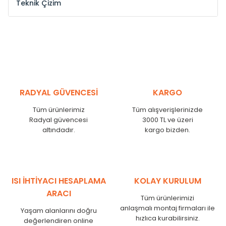
Teknik Çizim
Model /
Model
Yükseklik /
Height
Eksenl
Kodu /
Code
(mm)
(mm
YL
300
275
YL
375
350
YL
450
425
RADYAL GÜVENCESİ
KARGO
YL
525
500
Tüm ürünlerimiz
Tüm alışverişlerinizde
YL
600
575
Radyal güvencesi
3000 TL ve üzeri
altındadır.
kargo bizden.
YL
750
725
YL
825
800
YL
900
875
YL
1000
975
ISI İHTİYACI HESAPLAMA
KOLAY KURULUM
YL
1250
1225
ARACI
Tüm ürünlerimizi
YL
1500
1475
anlaşmalı montaj firmaları ile
Yaşam alanlarını doğru
hızlıca kurabilirsiniz.
değerlendiren online