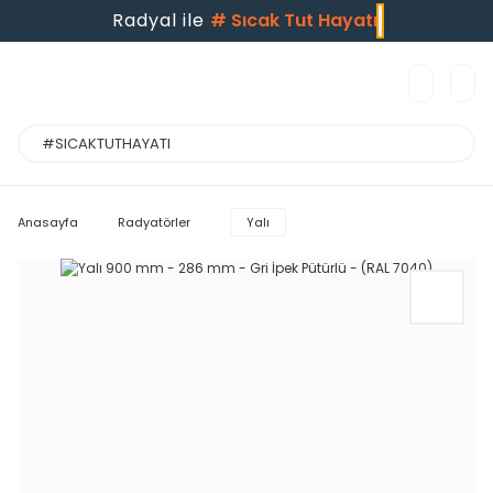
Radyal ile
#
Sıcak Tut Hayatı
Anasayfa
Radyatörler
Yalı