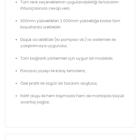
Tüm renk seçeneklerinin uygulanabilirliği ile tasarım
ihtiyaçlarınıza cevap verir,
300mm yükseklikten 2.000mm yüksekliğe kadar tüm
boyutlarda üretilebilir.
Düşük sıcaklıktaki (Isı pompası vb.) ısı sistemleri ile
çalıştırılmaya uygundur,
Tüm bağlantı yöntemleri için uygun bir modeldir,
Pürüzsüz yüzeyi ile kolay temizlenir,
Özel profili ile özgün bir tasarım oluşturur,
Hafif oluşu ile hem taşımada hem de montajda büyük
avantaj sağlar,