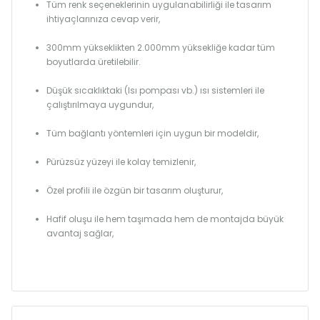
Tüm renk seçeneklerinin uygulanabilirliği ile tasarım
ihtiyaçlarınıza cevap verir,
300mm yükseklikten 2.000mm yüksekliğe kadar tüm
boyutlarda üretilebilir.
Düşük sıcaklıktaki (Isı pompası vb.) ısı sistemleri ile
çalıştırılmaya uygundur,
Tüm bağlantı yöntemleri için uygun bir modeldir,
Pürüzsüz yüzeyi ile kolay temizlenir,
Özel profili ile özgün bir tasarım oluşturur,
Hafif oluşu ile hem taşımada hem de montajda büyük
avantaj sağlar,