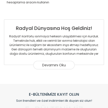
hesaplama aracını kullanın
Radyal Dünyasına Hoş Geldiniz!
Radyal’i konforlu ısınmaya herkesin ulaşabilmesi için kurduk.
Temelinde hızlı, etkili ve verimli bir ısınma teknolojisi olan
ürünlerimiz ile sağlam bir ekosistem inşa etmeyi hedefliyoruz.
Geri dönüşüm temelli alüminyum malzeme ile oluşturulan
doğa dostu ürünlerimiz, oluşturulan konforun merkezinde yer
almaktadır.
Sizlere sunmakta olduğumuz Alüminyum Radyatör ve
Havlupanlar ile önce konforlu ısınmayı, sonrasında
mekânlarınız için tüm tasarım ihtiyaçlarınızı da karşılayacak
çözümleri üretmekteyiz. Son teknoloji ve robotik hatlarıyla
radyatör ve havlupan üretimi yapan Radyal, özellikle
mimarların ve tasarımcıların tercih ettiği bir marka olmaktan
gurur duymaktadır. Avrupa’ya yapmakta olduğu ihracat ile
E-BÜLTENİMİZE KAYIT OLUN
de ürünlerinde sadece tasarımın ön planda olmadığını aynı
Son trendleri ve özel indirimleri ilk duyan siz olun!
zamanda kalite olarak ta en üst seviyede olduğunu
göstermiştir.