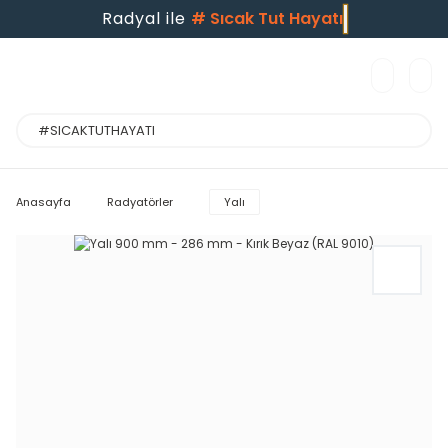
Radyal ile
#
Sıcak Tut Hayatı
Anasayfa
Radyatörler
Yalı