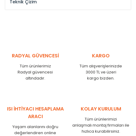
Teknik Çizim
Model /
Model
Yükseklik /
Height
Eksenl
Kodu /
Code
(mm)
(mm
YL
300
275
YL
375
350
YL
450
425
RADYAL GÜVENCESİ
KARGO
YL
525
500
Tüm ürünlerimiz
Tüm alışverişlerinizde
YL
600
575
Radyal güvencesi
3000 TL ve üzeri
altındadır.
kargo bizden.
YL
750
725
YL
825
800
YL
900
875
YL
1000
975
ISI İHTİYACI HESAPLAMA
KOLAY KURULUM
YL
1250
1225
ARACI
Tüm ürünlerimizi
YL
1500
1475
anlaşmalı montaj firmaları ile
Yaşam alanlarını doğru
hızlıca kurabilirsiniz.
değerlendiren online