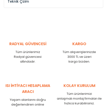
Teknik Çizim
Model /
Model
Yükseklik /
Height
Eksenl
Kodu /
Code
(mm)
(mm
YL
300
275
YL
375
350
YL
450
425
RADYAL GÜVENCESİ
KARGO
YL
525
500
Tüm ürünlerimiz
Tüm alışverişlerinizde
YL
600
575
Radyal güvencesi
3000 TL ve üzeri
altındadır.
kargo bizden.
YL
750
725
YL
825
800
YL
900
875
YL
1000
975
ISI İHTİYACI HESAPLAMA
KOLAY KURULUM
YL
1250
1225
ARACI
Tüm ürünlerimizi
YL
1500
1475
anlaşmalı montaj firmaları ile
Yaşam alanlarını doğru
hızlıca kurabilirsiniz.
değerlendiren online