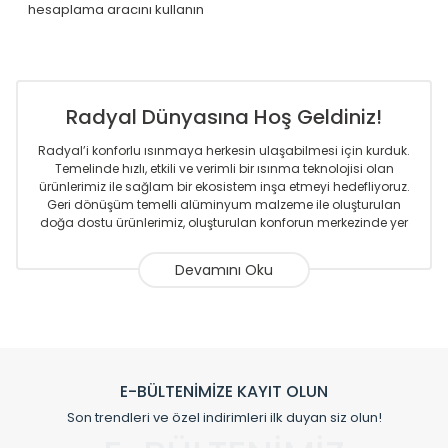
hesaplama aracını kullanın
Radyal Dünyasına Hoş Geldiniz!
Radyal’i konforlu ısınmaya herkesin ulaşabilmesi için kurduk.
Temelinde hızlı, etkili ve verimli bir ısınma teknolojisi olan
ürünlerimiz ile sağlam bir ekosistem inşa etmeyi hedefliyoruz.
Geri dönüşüm temelli alüminyum malzeme ile oluşturulan
doğa dostu ürünlerimiz, oluşturulan konforun merkezinde yer
almaktadır.
Sizlere sunmakta olduğumuz Alüminyum Radyatör ve
Havlupanlar ile önce konforlu ısınmayı, sonrasında
mekânlarınız için tüm tasarım ihtiyaçlarınızı da karşılayacak
çözümleri üretmekteyiz. Son teknoloji ve robotik hatlarıyla
radyatör ve havlupan üretimi yapan Radyal, özellikle
mimarların ve tasarımcıların tercih ettiği bir marka olmaktan
gurur duymaktadır. Avrupa’ya yapmakta olduğu ihracat ile
E-BÜLTENİMİZE KAYIT OLUN
de ürünlerinde sadece tasarımın ön planda olmadığını aynı
Son trendleri ve özel indirimleri ilk duyan siz olun!
zamanda kalite olarak ta en üst seviyede olduğunu
göstermiştir.