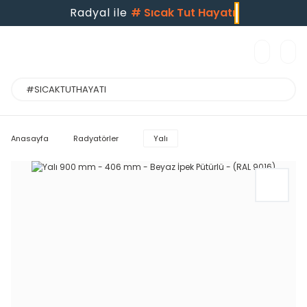
Radyal ile
#
Sıcak Tut Hayatı
Anasayfa
Radyatörler
Yalı