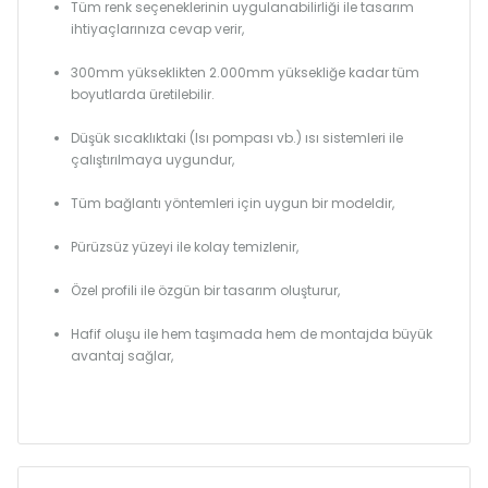
Tüm renk seçeneklerinin uygulanabilirliği ile tasarım
ihtiyaçlarınıza cevap verir,
300mm yükseklikten 2.000mm yüksekliğe kadar tüm
boyutlarda üretilebilir.
Düşük sıcaklıktaki (Isı pompası vb.) ısı sistemleri ile
çalıştırılmaya uygundur,
Tüm bağlantı yöntemleri için uygun bir modeldir,
Pürüzsüz yüzeyi ile kolay temizlenir,
Özel profili ile özgün bir tasarım oluşturur,
Hafif oluşu ile hem taşımada hem de montajda büyük
avantaj sağlar,