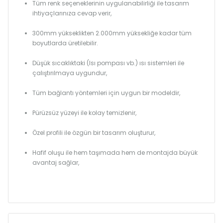
Tüm renk seçeneklerinin uygulanabilirliği ile tasarım
ihtiyaçlarınıza cevap verir,
300mm yükseklikten 2.000mm yüksekliğe kadar tüm
boyutlarda üretilebilir.
Düşük sıcaklıktaki (Isı pompası vb.) ısı sistemleri ile
çalıştırılmaya uygundur,
Tüm bağlantı yöntemleri için uygun bir modeldir,
Pürüzsüz yüzeyi ile kolay temizlenir,
Özel profili ile özgün bir tasarım oluşturur,
Hafif oluşu ile hem taşımada hem de montajda büyük
avantaj sağlar,