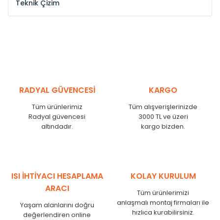
Teknik Çizim
Model /
Model
Yükseklik /
Height
Eksenl
Kodu /
Code
(mm)
(mm
YL
300
275
YL
375
350
YL
450
425
RADYAL GÜVENCESİ
KARGO
YL
525
500
Tüm ürünlerimiz
Tüm alışverişlerinizde
YL
600
575
Radyal güvencesi
3000 TL ve üzeri
altındadır.
kargo bizden.
YL
750
725
YL
825
800
YL
900
875
YL
1000
975
ISI İHTİYACI HESAPLAMA
KOLAY KURULUM
YL
1250
1225
ARACI
Tüm ürünlerimizi
YL
1500
1475
anlaşmalı montaj firmaları ile
Yaşam alanlarını doğru
hızlıca kurabilirsiniz.
değerlendiren online