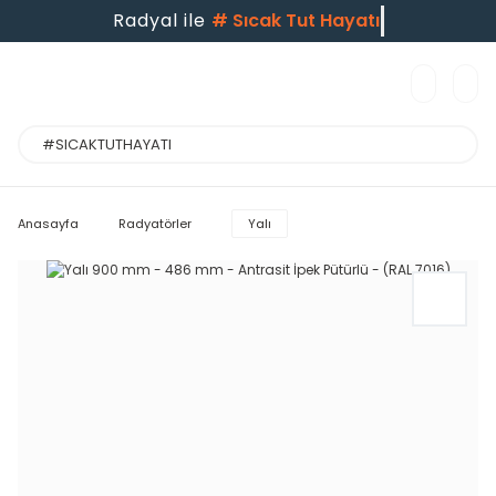
Radyal ile
#
Sıcak Tut Hayatı
Anasayfa
Radyatörler
Yalı