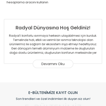
hesaplama aracını kullanın
Radyal Dünyasına Hoş Geldiniz!
Radyal’i konforlu ısınmaya herkesin ulaşabilmesi için kurduk.
Temelinde hızlı, etkili ve verimli bir ısınma teknolojisi olan
ürünlerimiz ile sağlam bir ekosistem inşa etmeyi hedefliyoruz.
Geri dönüşüm temelli alüminyum malzeme ile oluşturulan
doğa dostu ürünlerimiz, oluşturulan konforun merkezinde yer
almaktadır.
Sizlere sunmakta olduğumuz Alüminyum Radyatör ve
Havlupanlar ile önce konforlu ısınmayı, sonrasında
mekânlarınız için tüm tasarım ihtiyaçlarınızı da karşılayacak
çözümleri üretmekteyiz. Son teknoloji ve robotik hatlarıyla
radyatör ve havlupan üretimi yapan Radyal, özellikle
mimarların ve tasarımcıların tercih ettiği bir marka olmaktan
gurur duymaktadır. Avrupa’ya yapmakta olduğu ihracat ile
E-BÜLTENİMİZE KAYIT OLUN
de ürünlerinde sadece tasarımın ön planda olmadığını aynı
Son trendleri ve özel indirimleri ilk duyan siz olun!
zamanda kalite olarak ta en üst seviyede olduğunu
göstermiştir.