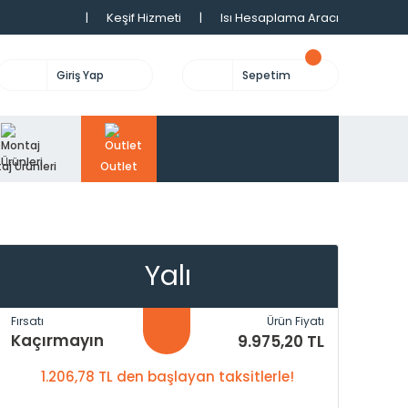
|
Keşif Hizmeti
|
Isı Hesaplama Aracı
Giriş Yap
Sepetim
aj Ürünleri
Outlet
Yalı
Fırsatı
Ürün Fiyatı
Kaçırmayın
9.975,20 TL
1.206,78 TL den başlayan taksitlerle!