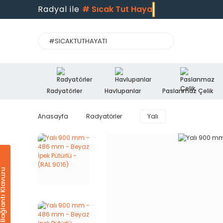
Radyal ile
#
Sıcak Tut
Radyatörler
Havlupanlar
Paslanmaz Çelik
Anasayfa
Radyatörler
Yalı
Ürün & Bağlantı Klavuzu