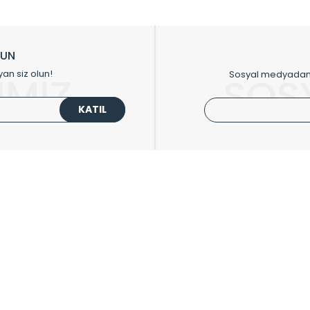
ikkat çeken tasarım radyatörlerimiz veülkemizdeki birçok elite projede terci
zin tasarladığınız boyut ve renge göre üretilebilen Radyatör ve havlupanla
LUN
upanların tamamlayıcısı olan vana, montaj aparatı, termostat, boru gizle
yan siz olun!
Sosyal medyadan p
İMİZ
SOS
oluşturmaktadır.
KATIL
 havlupan seçerken yardıma ihtiyacınız olduğunda,
0850 308 08 08
no’lu ş
UPLARI
HIZLI MENÜ
 Radyatörler
Üye Ol
 Havlupanlar
Hesabım
 Çelik Serisi
Sepetim
ım Serisi
Kargo Takip
ipmanları
Sıkça Sorulanlar