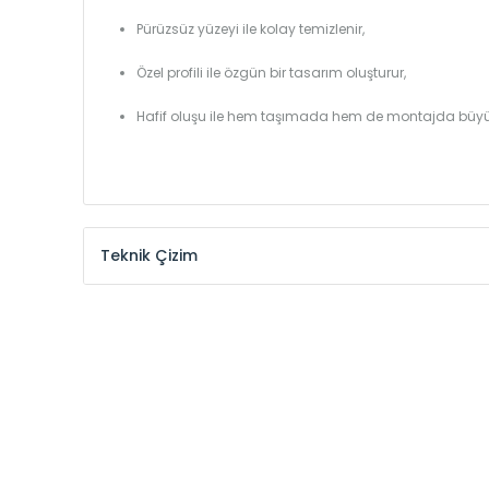
Pürüzsüz yüzeyi ile kolay temizlenir,
Özel profili ile özgün bir tasarım oluşturur,
Hafif oluşu ile hem taşımada hem de montajda büyü
Teknik Çizim
Model /
Model
Yükseklik /
Height
Kodu /
Code
(mm)
YL
300
YL
375
YL
450
YL
525