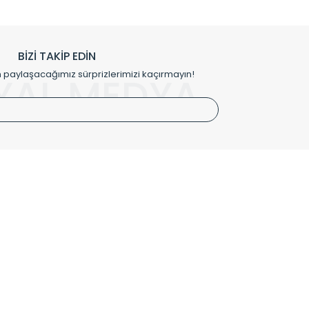
h edilmekte, mimarların kişiselleştirilmiş çözümlerinde
rımız mekânlarınıza değer katmaktadır.
BİZİ TAKİP EDİN
me kılıfı gibi aksesuarları ile de özel çözümler
aylaşacağımız sürprizlerimizi kaçırmayın!
YAL MEDYA
irket hattımızdan bizlere ulaşabilirsiniz.
SÖZLEŞMELER
Kullanım Koşulları
Gizlilik ve Güvenlik
İptal ve İade Şartları
Mesafeli Satış Sözleşmesi
Kişisel Verilerin Korunması Politikası