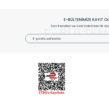
Klasik modellerimizin yanında, modern hatları ile de d
önemli farklılıklar yaratmaktadır. Si
E-BÜLTENİMİZE KAYIT O
Radyal sunmuş olduğu Alüminyum radyatör ve havl
Son trendleri ve özel indirimleri ilk du
E-BÜLTEN
Size özel olarak üretilen Radyatör ve
ÜRÜN GR
Alüminyum
Alüminyum
Paslanmaz
Özel Tasar
Montaj Ek