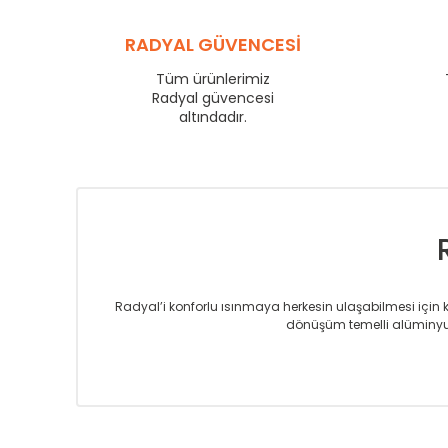
YL
600
YL
RADYAL GÜVENCESİ
750
YL
825
Tüm ürünlerimiz
YL
Radyal güvencesi
900
altındadır.
YL
1000
YL
1250
YL
1500
Radyal’i konforlu ısınmaya herkesin ulaşabilmesi için kur
dönüşüm temelli alüminyum
Sizlere sunmakta olduğumuz Alüminyum Radyatör ve H
üretmekteyiz. Son teknoloji ve robotik hatlarıyla rady
Avrupa’ya yapmakta olduğu ihracat ile de ürü
Çevreci ve yeşil enerji yaklaşımlarıyla ve 