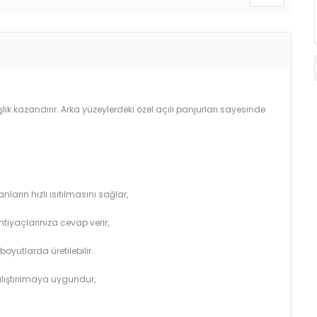
lik kazandırır. Arka yüzeylerdeki özel açılı panjurları sayesinde
arın hızlı ısıtılmasını sağlar,
htiyaçlarınıza cevap verir,
utlarda üretilebilir.
çalıştırılmaya uygundur,