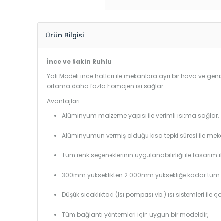
Ürün Bilgisi
İnce ve Sakin Ruhlu
Yalı Modeli ince hatları ile mekanlara ayrı bir hava ve geniş
ortama daha fazla homojen ısı sağlar.
Avantajları
Alüminyum malzeme yapısı ile verimli ısıtma sağlar,
Alüminyumun vermiş olduğu kısa tepki süresi ile mekanl
Tüm renk seçeneklerinin uygulanabilirliği ile tasarım i
300mm yükseklikten 2.000mm yüksekliğe kadar tüm boy
Düşük sıcaklıktaki (Isı pompası vb.) ısı sistemleri ile 
Tüm bağlantı yöntemleri için uygun bir modeldir,