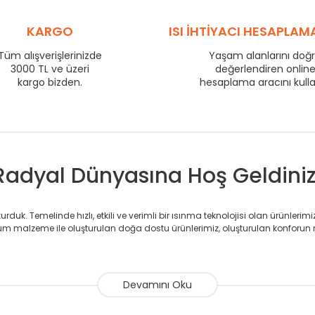
575
58
725
KARGO
72
ISI İHTİYACI HESAPLAM
800
77
Tüm alışverişlerinizde
Yaşam alanlarını doğ
3000 TL ve üzeri
875
82
değerlendiren onlin
kargo bizden.
hesaplama aracını kull
975
90
1225
110
1475
132
Radyal Dünyasına Hoş Geldiniz
duk. Temelinde hızlı, etkili ve verimli bir ısınma teknolojisi olan ürünlerim
 malzeme ile oluşturulan doğa dostu ürünlerimiz, oluşturulan konforun 
avlupanlar ile önce konforlu ısınmayı, sonrasında mekânlarınız için tü
atör ve havlupan üretimi yapan Radyal, özellikle mimarların ve tasarımcıla
nlerinde sadece tasarımın ön planda olmadığını aynı zamanda kalite ola
sıfır karbon ayak izi hedefiyle üretim yapan Radyal çevreye duyarlı üretim 