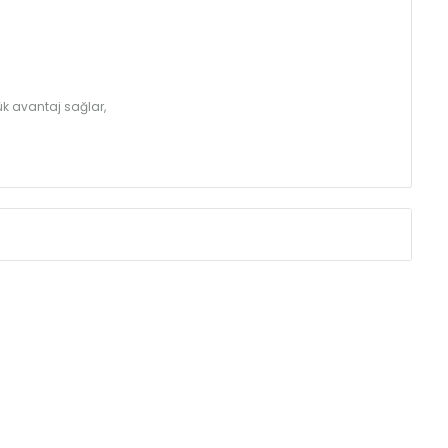
k avantaj sağlar,
Eksenler Arası /
Centres
Isıl Güç /
Power
∆T 60 (90/ 70-20
(mm)
(Kcal/h)
275
32
350
39
425
46
500
52