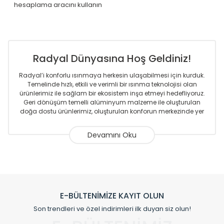
hesaplama aracını kullanın
Radyal Dünyasına Hoş Geldiniz!
Radyal’i konforlu ısınmaya herkesin ulaşabilmesi için kurduk.
Temelinde hızlı, etkili ve verimli bir ısınma teknolojisi olan
ürünlerimiz ile sağlam bir ekosistem inşa etmeyi hedefliyoruz.
Geri dönüşüm temelli alüminyum malzeme ile oluşturulan
doğa dostu ürünlerimiz, oluşturulan konforun merkezinde yer
almaktadır.
Sizlere sunmakta olduğumuz Alüminyum Radyatör ve
Havlupanlar ile önce konforlu ısınmayı, sonrasında
mekânlarınız için tüm tasarım ihtiyaçlarınızı da karşılayacak
çözümleri üretmekteyiz. Son teknoloji ve robotik hatlarıyla
radyatör ve havlupan üretimi yapan Radyal, özellikle
mimarların ve tasarımcıların tercih ettiği bir marka olmaktan
gurur duymaktadır. Avrupa’ya yapmakta olduğu ihracat ile
E-BÜLTENİMİZE KAYIT OLUN
de ürünlerinde sadece tasarımın ön planda olmadığını aynı
Son trendleri ve özel indirimleri ilk duyan siz olun!
zamanda kalite olarak ta en üst seviyede olduğunu
göstermiştir.