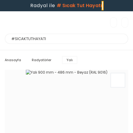
Radyal ile
#
Sıcak Tut Hayatı
Anasayfa
Radyatörler
Yalı