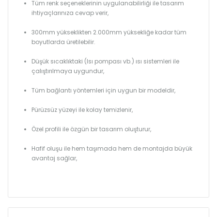
Tüm renk seçeneklerinin uygulanabilirliği ile tasarım
ihtiyaçlarınıza cevap verir,
300mm yükseklikten 2.000mm yüksekliğe kadar tüm
boyutlarda üretilebilir.
Düşük sıcaklıktaki (Isı pompası vb.) ısı sistemleri ile
çalıştırılmaya uygundur,
Tüm bağlantı yöntemleri için uygun bir modeldir,
Pürüzsüz yüzeyi ile kolay temizlenir,
Özel profili ile özgün bir tasarım oluşturur,
Hafif oluşu ile hem taşımada hem de montajda büyük
avantaj sağlar,