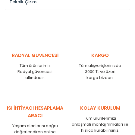
Teknik Çizim
Model /
Model
Yükseklik /
Height
Eksenl
Kodu /
Code
(mm)
(mm
YL
300
275
YL
375
350
YL
450
425
RADYAL GÜVENCESİ
KARGO
YL
525
500
Tüm ürünlerimiz
Tüm alışverişlerinizde
YL
600
575
Radyal güvencesi
3000 TL ve üzeri
altındadır.
kargo bizden.
YL
750
725
YL
825
800
YL
900
875
YL
1000
975
ISI İHTİYACI HESAPLAMA
KOLAY KURULUM
YL
1250
1225
ARACI
Tüm ürünlerimizi
YL
1500
1475
anlaşmalı montaj firmaları ile
Yaşam alanlarını doğru
hızlıca kurabilirsiniz.
değerlendiren online