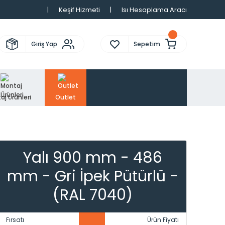
|
Keşif Hizmeti
|
Isı Hesaplama Aracı
Giriş Yap
Sepetim
aj Ürünleri
Outlet
Yalı 900 mm - 486
mm - Gri İpek Pütürlü -
(RAL 7040)
Fırsatı
Ürün Fiyatı