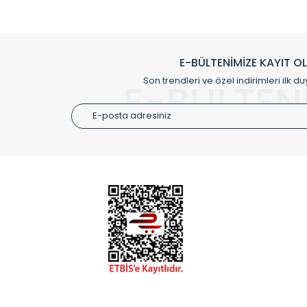
Çevreci ve yeşil enerji yaklaşımlarıyla ve 
Klasik modellerimizin yanında, modern hatları ile de d
önemli farklılıklar yaratmaktadır. Si
E-BÜLTENİMİZE KAYIT O
Radyal sunmuş olduğu Alüminyum radyatör ve havl
Son trendleri ve özel indirimleri ilk du
E-BÜLTEN
Size özel olarak üretilen Radyatör ve
ÜRÜN GR
Alüminyum
Alüminyum
Paslanmaz
Özel Tasar
Montaj Ek