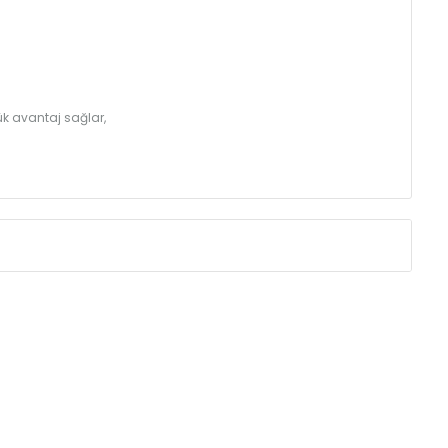
k avantaj sağlar,
Eksenler Arası /
Centres
Isıl Güç /
Power
∆T 60 (90/ 70-20
(mm)
(Kcal/h)
275
32
350
39
425
46
500
52