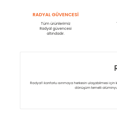
YL
600
YL
RADYAL GÜVENCESİ
750
YL
825
Tüm ürünlerimiz
YL
Radyal güvencesi
900
altındadır.
YL
1000
YL
1250
YL
1500
Radyal’i konforlu ısınmaya herkesin ulaşabilmesi için kur
dönüşüm temelli alüminyum
Sizlere sunmakta olduğumuz Alüminyum Radyatör ve H
üretmekteyiz. Son teknoloji ve robotik hatlarıyla rady
Avrupa’ya yapmakta olduğu ihracat ile de ürü