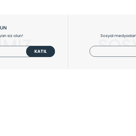
sıfır karbon ayak izi hedefiyle üretim yapan Radyal çevreye duyarlı üretim 
ikkat çeken tasarım radyatörlerimiz veülkemizdeki birçok elite projede terci
zin tasarladığınız boyut ve renge göre üretilebilen Radyatör ve havlupanla
LUN
upanların tamamlayıcısı olan vana, montaj aparatı, termostat, boru gizle
yan siz olun!
Sosyal medyadan p
İMİZ
SOS
oluşturmaktadır.
KATIL
 havlupan seçerken yardıma ihtiyacınız olduğunda,
0850 308 08 08
no’lu ş
UPLARI
HIZLI MENÜ
 Radyatörler
Üye Ol
 Havlupanlar
Hesabım
 Çelik Serisi
Sepetim
ım Serisi
Kargo Takip
ipmanları
Sıkça Sorulanlar