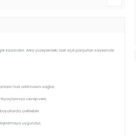
lik kazandırır. Arka yüzeylerdeki özel açılı panjurları sayesinde
arın hızlı ısıtılmasını sağlar,
htiyaçlarınıza cevap verir,
utlarda üretilebilir.
çalıştırılmaya uygundur,