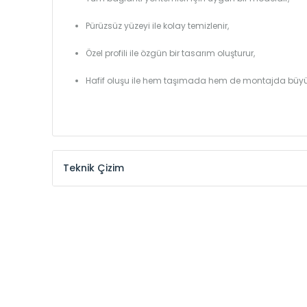
Pürüzsüz yüzeyi ile kolay temizlenir,
Özel profili ile özgün bir tasarım oluşturur,
Hafif oluşu ile hem taşımada hem de montajda büyü
Teknik Çizim
Model /
Model
Yükseklik /
Height
Kodu /
Code
(mm)
YL
300
YL
375
YL
450
YL
525