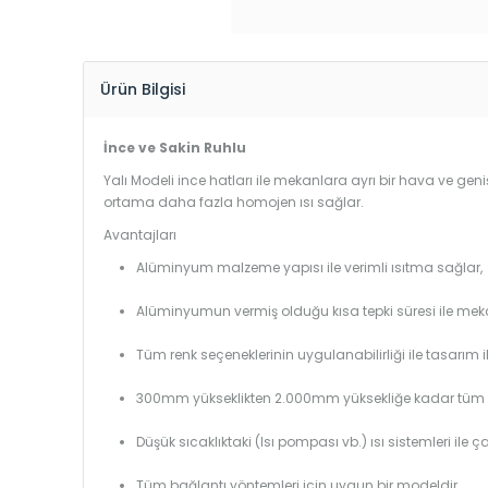
Ürün Bilgisi
İnce ve Sakin Ruhlu
Yalı Modeli ince hatları ile mekanlara ayrı bir hava ve geniş
ortama daha fazla homojen ısı sağlar.
Avantajları
Alüminyum malzeme yapısı ile verimli ısıtma sağlar,
Alüminyumun vermiş olduğu kısa tepki süresi ile mekanl
Tüm renk seçeneklerinin uygulanabilirliği ile tasarım i
300mm yükseklikten 2.000mm yüksekliğe kadar tüm boy
Düşük sıcaklıktaki (Isı pompası vb.) ısı sistemleri ile 
Tüm bağlantı yöntemleri için uygun bir modeldir,