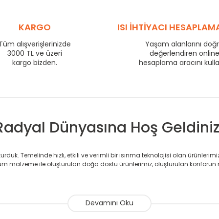
575
58
725
KARGO
72
ISI İHTİYACI HESAPLAM
800
77
Tüm alışverişlerinizde
Yaşam alanlarını doğ
3000 TL ve üzeri
875
82
değerlendiren onlin
kargo bizden.
hesaplama aracını kull
975
90
1225
110
1475
132
Radyal Dünyasına Hoş Geldiniz
duk. Temelinde hızlı, etkili ve verimli bir ısınma teknolojisi olan ürünlerim
 malzeme ile oluşturulan doğa dostu ürünlerimiz, oluşturulan konforun 
avlupanlar ile önce konforlu ısınmayı, sonrasında mekânlarınız için tü
atör ve havlupan üretimi yapan Radyal, özellikle mimarların ve tasarımcıla
nlerinde sadece tasarımın ön planda olmadığını aynı zamanda kalite ola