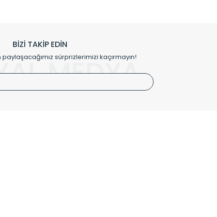
prensipleriyle sektörüne öncülük etmektedir.
h edilmekte, mimarların kişiselleştirilmiş çözümlerinde
rımız mekânlarınıza değer katmaktadır.
BİZİ TAKİP EDİN
me kılıfı gibi aksesuarları ile de özel çözümler
aylaşacağımız sürprizlerimizi kaçırmayın!
YAL MEDYA
irket hattımızdan bizlere ulaşabilirsiniz.
SÖZLEŞMELER
Kullanım Koşulları
Gizlilik ve Güvenlik
İptal ve İade Şartları
Mesafeli Satış Sözleşmesi
Kişisel Verilerin Korunması Politikası