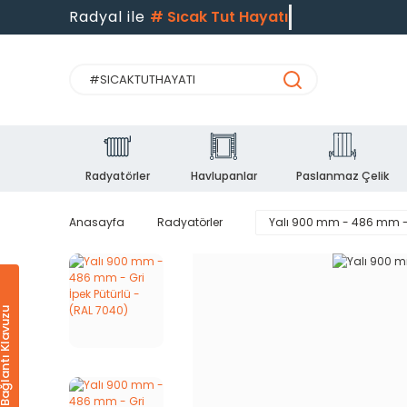
Radyal ile
#
Sıcak Tut Hayatı
Radyatörler
Havlupanlar
Paslanmaz Çelik
Anasayfa
Radyatörler
Yalı 900 mm - 486 mm - G
Ürün & Bağlantı Klavuzu