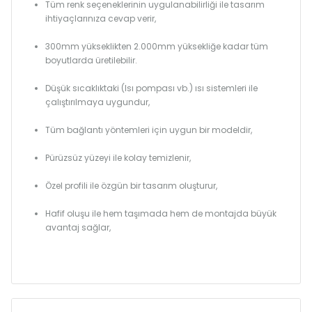
Tüm renk seçeneklerinin uygulanabilirliği ile tasarım
ihtiyaçlarınıza cevap verir,
300mm yükseklikten 2.000mm yüksekliğe kadar tüm
boyutlarda üretilebilir.
Düşük sıcaklıktaki (Isı pompası vb.) ısı sistemleri ile
çalıştırılmaya uygundur,
Tüm bağlantı yöntemleri için uygun bir modeldir,
Pürüzsüz yüzeyi ile kolay temizlenir,
Özel profili ile özgün bir tasarım oluşturur,
Hafif oluşu ile hem taşımada hem de montajda büyük
avantaj sağlar,