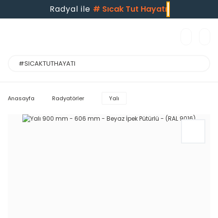
Radyal ile
#
Sıcak Tut Hayatı
Anasayfa
Radyatörler
Yalı