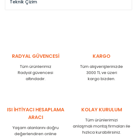
Teknik Çizim
Model /
Model
Yükseklik /
Height
Eksenl
Kodu /
Code
(mm)
(mm
YL
300
275
YL
375
350
YL
450
425
RADYAL GÜVENCESİ
KARGO
YL
525
500
Tüm ürünlerimiz
Tüm alışverişlerinizde
YL
600
575
Radyal güvencesi
3000 TL ve üzeri
altındadır.
kargo bizden.
YL
750
725
YL
825
800
YL
900
875
YL
1000
975
ISI İHTİYACI HESAPLAMA
KOLAY KURULUM
YL
1250
1225
ARACI
Tüm ürünlerimizi
YL
1500
1475
anlaşmalı montaj firmaları ile
Yaşam alanlarını doğru
hızlıca kurabilirsiniz.
değerlendiren online