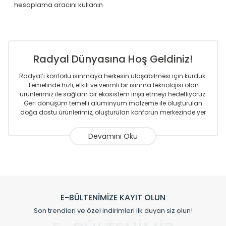
hesaplama aracını kullanın
Radyal Dünyasına Hoş Geldiniz!
Radyal’i konforlu ısınmaya herkesin ulaşabilmesi için kurduk.
Temelinde hızlı, etkili ve verimli bir ısınma teknolojisi olan
ürünlerimiz ile sağlam bir ekosistem inşa etmeyi hedefliyoruz.
Geri dönüşüm temelli alüminyum malzeme ile oluşturulan
doğa dostu ürünlerimiz, oluşturulan konforun merkezinde yer
almaktadır.
Sizlere sunmakta olduğumuz Alüminyum Radyatör ve
Havlupanlar ile önce konforlu ısınmayı, sonrasında
mekânlarınız için tüm tasarım ihtiyaçlarınızı da karşılayacak
çözümleri üretmekteyiz. Son teknoloji ve robotik hatlarıyla
radyatör ve havlupan üretimi yapan Radyal, özellikle
mimarların ve tasarımcıların tercih ettiği bir marka olmaktan
gurur duymaktadır. Avrupa’ya yapmakta olduğu ihracat ile
E-BÜLTENİMİZE KAYIT OLUN
de ürünlerinde sadece tasarımın ön planda olmadığını aynı
Son trendleri ve özel indirimleri ilk duyan siz olun!
zamanda kalite olarak ta en üst seviyede olduğunu
göstermiştir.