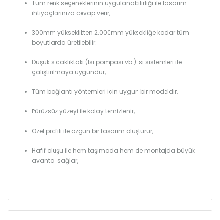
Tüm renk seçeneklerinin uygulanabilirliği ile tasarım
ihtiyaçlarınıza cevap verir,
300mm yükseklikten 2.000mm yüksekliğe kadar tüm
boyutlarda üretilebilir.
Düşük sıcaklıktaki (Isı pompası vb.) ısı sistemleri ile
çalıştırılmaya uygundur,
Tüm bağlantı yöntemleri için uygun bir modeldir,
Pürüzsüz yüzeyi ile kolay temizlenir,
Özel profili ile özgün bir tasarım oluşturur,
Hafif oluşu ile hem taşımada hem de montajda büyük
avantaj sağlar,