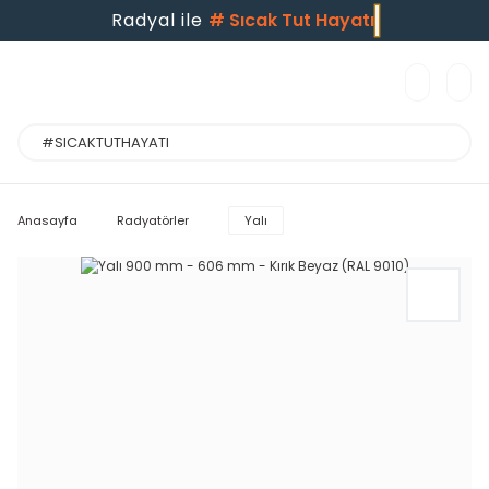
Radyal ile
#
Sıcak Tut Hayatı
Anasayfa
Radyatörler
Yalı