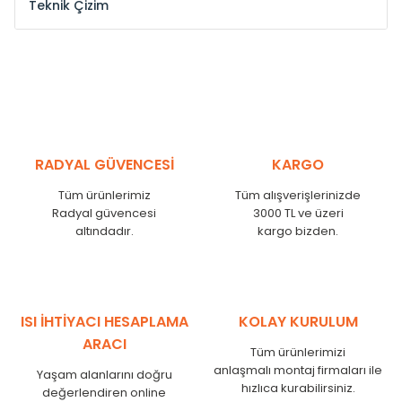
Teknik Çizim
Model /
Model
Yükseklik /
Height
Eksenl
Kodu /
Code
(mm)
(mm
YL
300
275
YL
375
350
YL
450
425
RADYAL GÜVENCESİ
KARGO
YL
525
500
Tüm ürünlerimiz
Tüm alışverişlerinizde
YL
600
575
Radyal güvencesi
3000 TL ve üzeri
altındadır.
kargo bizden.
YL
750
725
YL
825
800
YL
900
875
YL
1000
975
ISI İHTİYACI HESAPLAMA
KOLAY KURULUM
YL
1250
1225
ARACI
Tüm ürünlerimizi
YL
1500
1475
anlaşmalı montaj firmaları ile
Yaşam alanlarını doğru
hızlıca kurabilirsiniz.
değerlendiren online