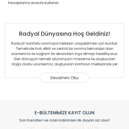
hesaplama aracını kullanın
Radyal Dünyasına Hoş Geldiniz!
Radyal’i konforlu ısınmaya herkesin ulaşabilmesi için kurduk.
Temelinde hızlı, etkili ve verimli bir ısınma teknolojisi olan
ürünlerimiz ile sağlam bir ekosistem inşa etmeyi hedefliyoruz.
Geri dönüşüm temelli alüminyum malzeme ile oluşturulan
doğa dostu ürünlerimiz, oluşturulan konforun merkezinde yer
almaktadır.
Sizlere sunmakta olduğumuz Alüminyum Radyatör ve
Havlupanlar ile önce konforlu ısınmayı, sonrasında
mekânlarınız için tüm tasarım ihtiyaçlarınızı da karşılayacak
çözümleri üretmekteyiz. Son teknoloji ve robotik hatlarıyla
radyatör ve havlupan üretimi yapan Radyal, özellikle
mimarların ve tasarımcıların tercih ettiği bir marka olmaktan
gurur duymaktadır. Avrupa’ya yapmakta olduğu ihracat ile
E-BÜLTENİMİZE KAYIT OLUN
de ürünlerinde sadece tasarımın ön planda olmadığını aynı
Son trendleri ve özel indirimleri ilk duyan siz olun!
zamanda kalite olarak ta en üst seviyede olduğunu
göstermiştir.