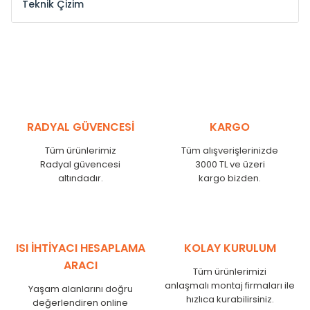
Teknik Çizim
Model /
Model
Yükseklik /
Height
Eksenl
Kodu /
Code
(mm)
(mm
YL
300
275
YL
375
350
YL
450
425
RADYAL GÜVENCESİ
KARGO
YL
525
500
Tüm ürünlerimiz
Tüm alışverişlerinizde
YL
600
575
Radyal güvencesi
3000 TL ve üzeri
altındadır.
kargo bizden.
YL
750
725
YL
825
800
YL
900
875
YL
1000
975
ISI İHTİYACI HESAPLAMA
KOLAY KURULUM
YL
1250
1225
ARACI
Tüm ürünlerimizi
YL
1500
1475
anlaşmalı montaj firmaları ile
Yaşam alanlarını doğru
hızlıca kurabilirsiniz.
değerlendiren online