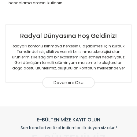
hesaplama aracını kullanın
Radyal Dünyasına Hoş Geldiniz!
Radyal’i konforlu ısınmaya herkesin ulaşabilmesi için kurduk.
Temelinde hızlı, etkili ve verimli bir ısınma teknolojisi olan
ürünlerimiz ile sağlam bir ekosistem inşa etmeyi hedefliyoruz.
Geri dönüşüm temelli alüminyum malzeme ile oluşturulan
doğa dostu ürünlerimiz, oluşturulan konforun merkezinde yer
almaktadır.
Sizlere sunmakta olduğumuz Alüminyum Radyatör ve
Havlupanlar ile önce konforlu ısınmayı, sonrasında
mekânlarınız için tüm tasarım ihtiyaçlarınızı da karşılayacak
çözümleri üretmekteyiz. Son teknoloji ve robotik hatlarıyla
radyatör ve havlupan üretimi yapan Radyal, özellikle
mimarların ve tasarımcıların tercih ettiği bir marka olmaktan
gurur duymaktadır. Avrupa’ya yapmakta olduğu ihracat ile
E-BÜLTENİMİZE KAYIT OLUN
de ürünlerinde sadece tasarımın ön planda olmadığını aynı
Son trendleri ve özel indirimleri ilk duyan siz olun!
zamanda kalite olarak ta en üst seviyede olduğunu
göstermiştir.