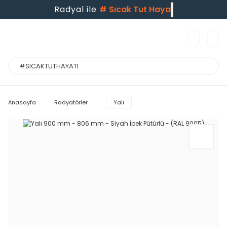
Radyal ile
#
Sıcak Tut H
Anasayfa
Radyatörler
Yalı