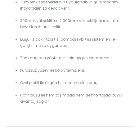
Tüm renk seçeneklerinin uygulanabilirliği ile tasarım
ihtiyaçlarınıza cevap verir,
300mm yükseklikten 2.000mm yüksekliğe kadar tüm
boyutlarda üretilebilir.
Düşük sıcaklıktaki (Isı pompası vb.) ısı sistemleri ile
çalıştırılmaya uygundur,
Tüm bağlantı yöntemleri için uygun bir modeldir,
Pürüzsüz yüzeyi ile kolay temizlenir,
Özel profili ile özgün bir tasarım oluşturur,
Hafif oluşu ile hem taşımada hem de montajda büyük
avantaj sağlar,